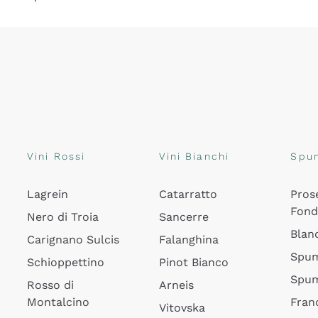
Vini Rossi
Vini Bianchi
Spu
Lagrein
Catarratto
Pros
Fon
Nero di Troia
Sancerre
Blan
Carignano Sulcis
Falanghina
Spum
Schioppettino
Pinot Bianco
Spum
Rosso di
Arneis
Montalcino
Fran
Vitovska