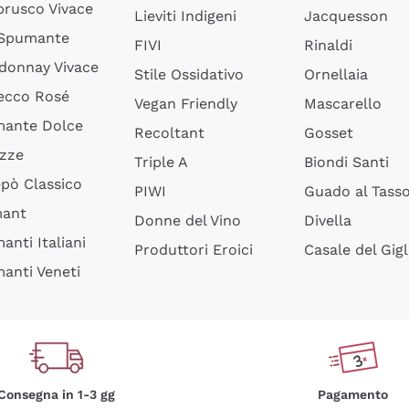
rusco Vivace
Lieviti Indigeni
Jacquesson
 Spumante
FIVI
Rinaldi
donnay Vivace
Stile Ossidativo
Ornellaia
ecco Rosé
Vegan Friendly
Mascarello
ante Dolce
Recoltant
Gosset
izze
Triple A
Biondi Santi
epò Classico
PIWI
Guado al Tass
mant
Donne del Vino
Divella
anti Italiani
Produttori Eroici
Casale del Gigl
anti Veneti
Consegna in 1-3 gg
Pagamento