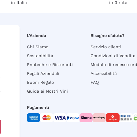
in Italia
in 3 rate
L'Azienda
Bisogno d'aiuto?
Chi Siamo
Servizio clienti
Sostenibilità
Condizioni di Vendita
Enoteche e Ristoranti
Modulo di recesso or
Regali Aziendali
Accessibilità
Buoni Regalo
FAQ
Guida ai Nostri Vini
Pagamenti