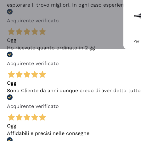
esplorare li trovo migliori. In ogni caso esperienza buo
Acquirente verificato
Oggi
Per 
Ho ricevuto quanto ordinato in 2 gg
Acquirente verificato
Oggi
Sono Cliente da anni dunque credo di aver detto tutto
Acquirente verificato
Oggi
Affidabili e precisi nelle consegne