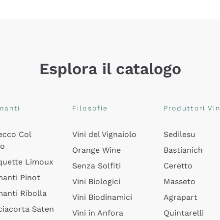
Esplora il catalogo
manti
Filosofie
Produttori Vin
ecco Col
Vini del Vignaiolo
Sedilesu
do
Orange Wine
Bastianich
quette Limoux
Senza Solfiti
Ceretto
anti Pinot
Vini Biologici
Masseto
anti Ribolla
Vini Biodinamici
Agrapart
ciacorta Saten
Vini in Anfora
Quintarelli