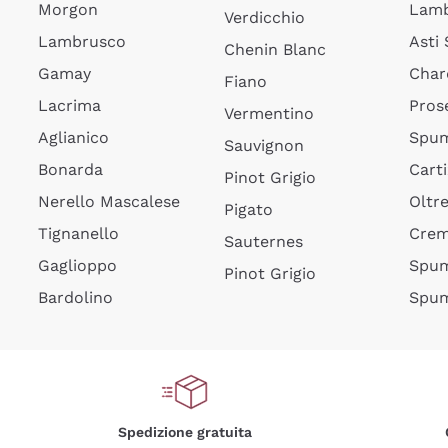
Morgon
Lamb
Verdicchio
Lambrusco
Asti
Chenin Blanc
Gamay
Char
Fiano
Lacrima
Pros
Vermentino
Aglianico
Spum
Sauvignon
Bonarda
Cart
Pinot Grigio
Nerello Mascalese
Oltr
Pigato
Tignanello
Cre
Sauternes
Gaglioppo
Spum
Pinot Grigio
Bardolino
Spum
Spedizione gratuita