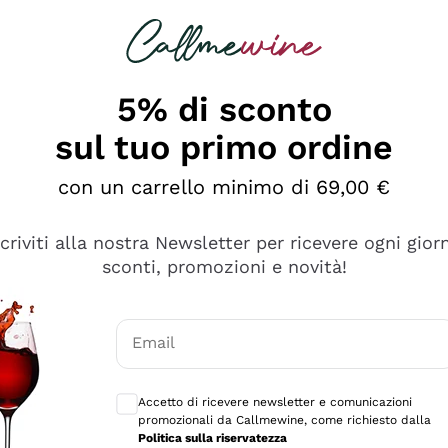
rcando
Champagne
Spumanti
Tutti i Vini
5% di sconto
sul tuo primo ordine
con un carrello minimo di 69,00 €
scriviti alla nostra Newsletter per ricevere ogni gior
sconti, promozioni e novità!
Email
Consensi opzionali per ricevere comunicaz
Accetto di ricevere newsletter e comunicazioni
promozionali da Callmewine, come richiesto dalla
se non è male ma secondo me ci sono alternative che hanno p
Politica sulla riservatezza