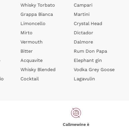
Whisky Torbato
Campari
Grappa Bianca
Martini
Limoncello
Crystal Head
Mirto
Dictador
Vermouth
Dalmore
Bitter
Rum Don Papa
o
Acquavite
Elephant gin
Whisky Blended
Vodka Grey Goose
io
Cocktail
Lagavulin
Callmewine è