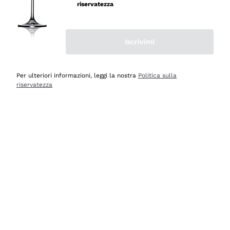
velocissima
riservatezza
Acquirente verificato
Iscrivimi
Ieri
Perfetti e attenti al cliente
Per ulteriori informazioni, leggi la nostra
Politica sulla
riservatezza
Acquirente verificato
Ieri
Semplice nell'uso, puntuali e veloci.
Acquirente verificato
Ieri
Ottima come sempre!