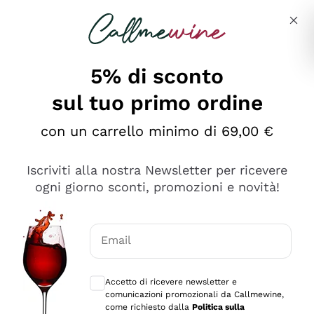
Salta al contenuto principale
Descrivi cosa stai cercando
5% di sconto
sul tuo primo ordine
Ottimo
con un carrello minimo di 69,00 €
4,5
/5
2.552
Iscriviti alla nostra Newsletter per ricevere
recensioni
ogni giorno sconti, promozioni e novità!
Le nostre recensioni a 4 e 5 stelle.
Clicca qui per leggerle tutte >
Email
Precedente
Successivo
Consensi opzionali per ricevere comunica
Accetto di ricevere newsletter e
Oggi
comunicazioni promozionali da Callmewine,
Ottima facilità di acquisto sul sito e consegna
come richiesto dalla
Politica sulla