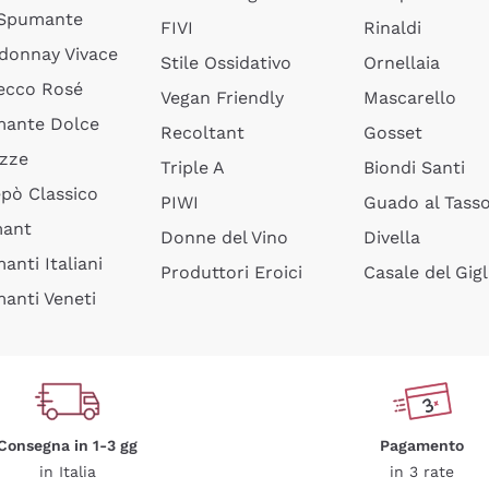
 Spumante
FIVI
Rinaldi
donnay Vivace
Stile Ossidativo
Ornellaia
ecco Rosé
Vegan Friendly
Mascarello
ante Dolce
Recoltant
Gosset
izze
Triple A
Biondi Santi
epò Classico
PIWI
Guado al Tass
mant
Donne del Vino
Divella
anti Italiani
Produttori Eroici
Casale del Gigl
anti Veneti
Consegna in 1-3 gg
Pagamento
in Italia
in 3 rate