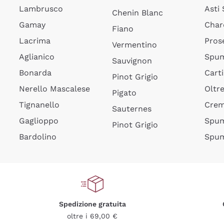
Lambrusco
Asti
Chenin Blanc
Gamay
Char
Fiano
Lacrima
Pros
Vermentino
Aglianico
Spum
Sauvignon
Bonarda
Cart
Pinot Grigio
Nerello Mascalese
Oltr
Pigato
Tignanello
Cre
Sauternes
Gaglioppo
Spum
Pinot Grigio
Bardolino
Spum
Spedizione gratuita
oltre i 69,00 €