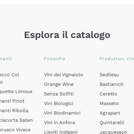
Esplora il catalogo
manti
Filosofie
Produttori Vin
ecco Col
Vini del Vignaiolo
Sedilesu
do
Orange Wine
Bastianich
quette Limoux
Senza Solfiti
Ceretto
anti Pinot
Vini Biologici
Masseto
anti Ribolla
Vini Biodinamici
Agrapart
ciacorta Saten
Vini in Anfora
Quintarelli
rusco Vivace
Lieviti Indigeni
Jacquesson