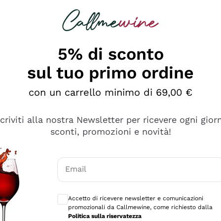
rcando
Champagne
Spumanti
Tutti i Vini
5% di sconto
sul tuo primo ordine
con un carrello minimo di 69,00 €
scriviti alla nostra Newsletter per ricevere ogni gior
sconti, promozioni e novità!
Email
Consensi opzionali per ricevere comunicaz
Accetto di ricevere newsletter e comunicazioni
promozionali da Callmewine, come richiesto dalla
tanti prodotti diversi e con un ampio range di prezzo. Le 
Politica sulla riservatezza