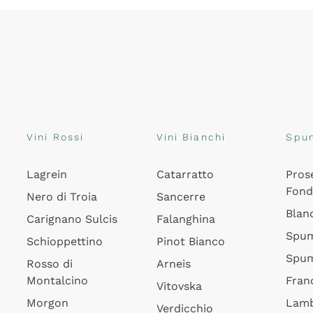
Vini Rossi
Vini Bianchi
Spu
Lagrein
Catarratto
Pros
Fon
Nero di Troia
Sancerre
Blan
Carignano Sulcis
Falanghina
Spum
Schioppettino
Pinot Bianco
Spum
Rosso di
Arneis
Montalcino
Fran
Vitovska
Morgon
Lamb
Verdicchio