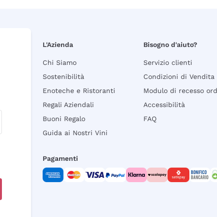
L'Azienda
Bisogno d'aiuto?
Chi Siamo
Servizio clienti
Sostenibilità
Condizioni di Vendita
Enoteche e Ristoranti
Modulo di recesso or
Regali Aziendali
Accessibilità
Buoni Regalo
FAQ
Guida ai Nostri Vini
Pagamenti