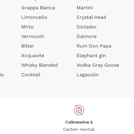
Grappa Bianca
Martini
Limoncello
Crystal Head
Mirto
Dictador
Vermouth
Dalmore
Bitter
Rum Don Papa
o
Acquavite
Elephant gin
Whisky Blended
Vodka Grey Goose
io
Cocktail
Lagavulin
Callmewine è
Carbon neutral