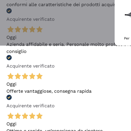
conformi alle caratteristiche dei prodotti acquistati
Acquirente verificato
Oggi
Per 
Azienda affidabile e seria. Personale molto profession
consiglio
Acquirente verificato
Oggi
Offerte vantaggiose, consegna rapida
Acquirente verificato
Oggi
Ottimo e rapido, un’esperienza da ripetere