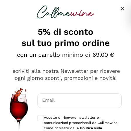
Salta al contenuto principale
Descrivi cosa stai cercando
5% di sconto
sul tuo primo ordine
Ottimo
con un carrello minimo di 69,00 €
4,5
/5
2.552
Iscriviti alla nostra Newsletter per ricevere
recensioni
ogni giorno sconti, promozioni e novità!
Le nostre recensioni a 4 e 5 stelle.
Clicca qui per leggerle tutte >
Email
Precedente
Successivo
Consensi opzionali per ricevere comunica
Accetto di ricevere newsletter e
Oggi
comunicazioni promozionali da Callmewine,
Ottima facilità di acquisto sul sito e consegna
come richiesto dalla
Politica sulla