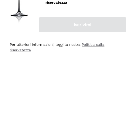
velocissima
riservatezza
Acquirente verificato
Iscrivimi
Ieri
Perfetti e attenti al cliente
Per ulteriori informazioni, leggi la nostra
Politica sulla
riservatezza
Acquirente verificato
Ieri
Semplice nell'uso, puntuali e veloci.
Acquirente verificato
Ieri
Ottima come sempre!