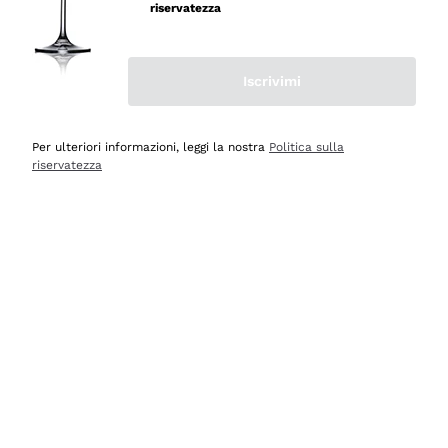
velocissima
riservatezza
Acquirente verificato
Iscrivimi
Ieri
Perfetti e attenti al cliente
Per ulteriori informazioni, leggi la nostra
Politica sulla
riservatezza
Acquirente verificato
2 Giorni Fa
Semplice nell'uso, puntuali e veloci.
Acquirente verificato
2 Giorni Fa
Ottima come sempre!