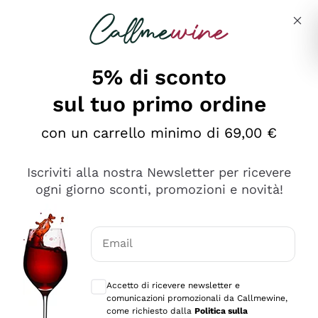
Salta al contenuto principale
Descrivi cosa stai cercando
5% di sconto
sul tuo primo ordine
Ottimo
con un carrello minimo di 69,00 €
4,5
/5
2.552
Iscriviti alla nostra Newsletter per ricevere
recensioni
ogni giorno sconti, promozioni e novità!
Le nostre recensioni a 4 e 5 stelle.
Clicca qui per leggerle tutte >
Email
Precedente
Successivo
Consensi opzionali per ricevere comunica
Accetto di ricevere newsletter e
Oggi
comunicazioni promozionali da Callmewine,
Ottima facilità di acquisto sul sito e consegna
come richiesto dalla
Politica sulla