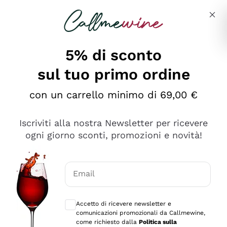
Salta al contenuto principale
Descrivi cosa stai cercando
5% di sconto
sul tuo primo ordine
Ottimo
con un carrello minimo di 69,00 €
4,5
/5
2.561
Iscriviti alla nostra Newsletter per ricevere
recensioni
ogni giorno sconti, promozioni e novità!
Le nostre recensioni a 4 e 5 stelle.
Clicca qui per leggerle tutte >
Email
Precedente
Successivo
Consensi opzionali per ricevere comunica
Accetto di ricevere newsletter e
Oggi
comunicazioni promozionali da Callmewine,
Acquisto semplice nelle modalità, gestito con rapidità e
come richiesto dalla
Politica sulla