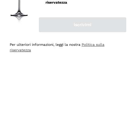
professionalità
riservatezza
Acquirente verificato
Iscrivimi
Ieri
Seri affidabili
Per ulteriori informazioni, leggi la nostra
Politica sulla
riservatezza
Acquirente verificato
Ieri
Il catalogo offre moltissime possibilità di scelta tra tanti
prodotti diversi e con un ampio range di prezzo. Le
indicazioni dei consulenti sono estremamente chiare e
conformi alle caratteristiche dei prodotti acquistati
Acquirente verificato