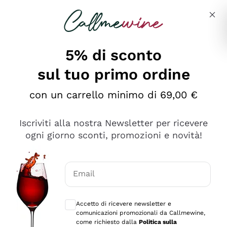
Salta al contenuto principale
Descrivi cosa stai cercando
5% di sconto
sul tuo primo ordine
Ottimo
con un carrello minimo di 69,00 €
4,5
/5
2.559
Iscriviti alla nostra Newsletter per ricevere
recensioni
ogni giorno sconti, promozioni e novità!
Le nostre recensioni a 4 e 5 stelle.
Clicca qui per leggerle tutte >
Email
Precedente
Successivo
Consensi opzionali per ricevere comunica
Accetto di ricevere newsletter e
Oggi
comunicazioni promozionali da Callmewine,
Il catalogo offre moltissime possibilità di scelta tra tanti
come richiesto dalla
Politica sulla