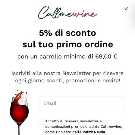
Salta al contenuto principale
Descrivi cosa stai cercando
5% di sconto
sul tuo primo ordine
Ottimo
con un carrello minimo di 69,00 €
4,5
/5
2.566
Iscriviti alla nostra Newsletter per ricevere
recensioni
ogni giorno sconti, promozioni e novità!
Le nostre recensioni a 4 e 5 stelle.
Clicca qui per leggerle tutte >
Email
Precedente
Successivo
Consensi opzionali per ricevere comunica
Accetto di ricevere newsletter e
Ieri
comunicazioni promozionali da Callmewine,
Ordine tutto ok, niente da dire a riguardo. Il sito in se
come richiesto dalla
Politica sulla