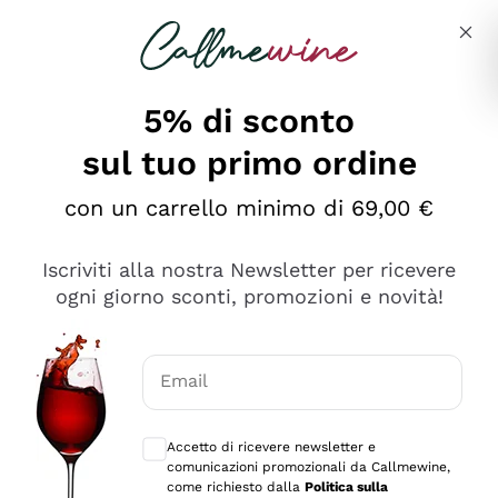
Salta al contenuto principale
Descrivi cosa stai cercando
5% di sconto
sul tuo primo ordine
Ottimo
con un carrello minimo di 69,00 €
4,5
/5
2.559
Iscriviti alla nostra Newsletter per ricevere
recensioni
ogni giorno sconti, promozioni e novità!
Le nostre recensioni a 4 e 5 stelle.
Clicca qui per leggerle tutte >
Email
Precedente
Successivo
Consensi opzionali per ricevere comunica
Accetto di ricevere newsletter e
Oggi
comunicazioni promozionali da Callmewine,
Il catalogo offre moltissime possibilità di scelta tra tanti
come richiesto dalla
Politica sulla