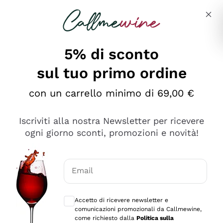
Salta al contenuto principale
Descrivi cosa stai cercando
5% di sconto
sul tuo primo ordine
Ottimo
con un carrello minimo di 69,00 €
4,5
/5
2.566
Iscriviti alla nostra Newsletter per ricevere
recensioni
ogni giorno sconti, promozioni e novità!
Le nostre recensioni a 4 e 5 stelle.
Clicca qui per leggerle tutte >
Email
Precedente
Successivo
Consensi opzionali per ricevere comunica
Accetto di ricevere newsletter e
Ieri
comunicazioni promozionali da Callmewine,
Ordine tutto ok, niente da dire a riguardo. Il sito in se
come richiesto dalla
Politica sulla