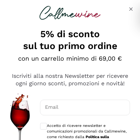
Salta al contenuto principale
Descrivi cosa stai cercando
5% di sconto
sul tuo primo ordine
Ottimo
con un carrello minimo di 69,00 €
4,5
/5
2.559
Iscriviti alla nostra Newsletter per ricevere
recensioni
ogni giorno sconti, promozioni e novità!
Le nostre recensioni a 4 e 5 stelle.
Clicca qui per leggerle tutte >
Email
Precedente
Successivo
Consensi opzionali per ricevere comunica
Accetto di ricevere newsletter e
Oggi
comunicazioni promozionali da Callmewine,
Il catalogo offre moltissime possibilità di scelta tra tanti
come richiesto dalla
Politica sulla