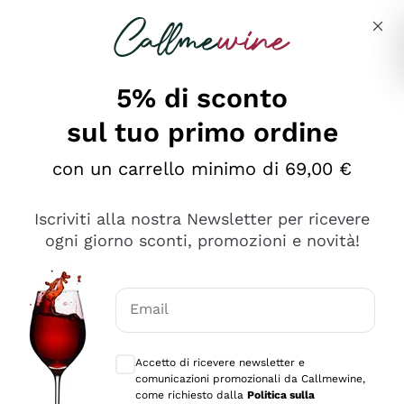
Salta al contenuto principale
Descrivi cosa stai cercando
5% di sconto
sul tuo primo ordine
Ottimo
con un carrello minimo di 69,00 €
4,5
/5
2.566
Iscriviti alla nostra Newsletter per ricevere
recensioni
ogni giorno sconti, promozioni e novità!
Le nostre recensioni a 4 e 5 stelle.
Clicca qui per leggerle tutte >
Email
Precedente
Successivo
Consensi opzionali per ricevere comunica
Accetto di ricevere newsletter e
2 Giorni Fa
comunicazioni promozionali da Callmewine,
Ordine tutto ok, niente da dire a riguardo. Il sito in se
come richiesto dalla
Politica sulla