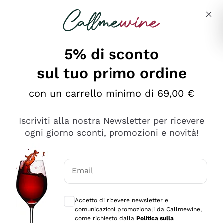
Salta al contenuto principale
Descrivi cosa stai cercando
5% di sconto
sul tuo primo ordine
Ottimo
con un carrello minimo di 69,00 €
4,5
/5
2.559
Iscriviti alla nostra Newsletter per ricevere
recensioni
ogni giorno sconti, promozioni e novità!
Le nostre recensioni a 4 e 5 stelle.
Clicca qui per leggerle tutte >
Email
Precedente
Successivo
Consensi opzionali per ricevere comunica
Accetto di ricevere newsletter e
Oggi
comunicazioni promozionali da Callmewine,
Il catalogo offre moltissime possibilità di scelta tra tanti
come richiesto dalla
Politica sulla