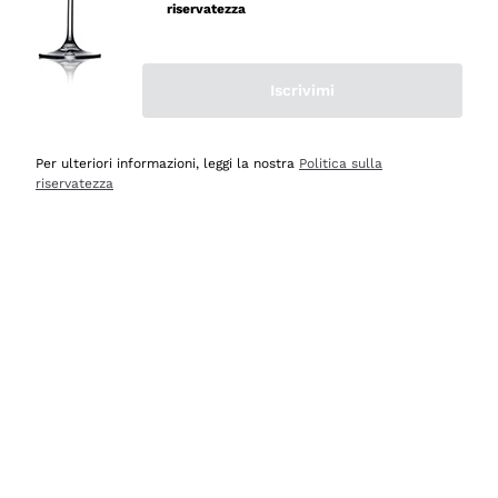
professionalità
riservatezza
Acquirente verificato
Iscrivimi
Oggi
Seri affidabili
Per ulteriori informazioni, leggi la nostra
Politica sulla
riservatezza
Acquirente verificato
Ieri
Il catalogo offre moltissime possibilità di scelta tra tanti
prodotti diversi e con un ampio range di prezzo. Le
indicazioni dei consulenti sono estremamente chiare e
conformi alle caratteristiche dei prodotti acquistati
Acquirente verificato