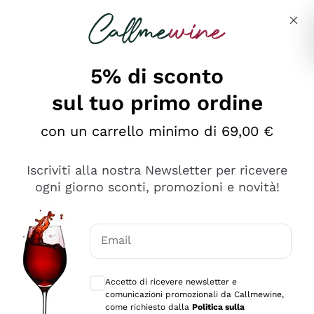
Salta al contenuto principale
Descrivi cosa stai cercando
5% di sconto
sul tuo primo ordine
Ottimo
con un carrello minimo di 69,00 €
4,5
/5
2.561
Iscriviti alla nostra Newsletter per ricevere
recensioni
ogni giorno sconti, promozioni e novità!
Le nostre recensioni a 4 e 5 stelle.
Clicca qui per leggerle tutte >
Email
Precedente
Successivo
Consensi opzionali per ricevere comunica
Accetto di ricevere newsletter e
Oggi
comunicazioni promozionali da Callmewine,
Acquisto semplice nelle modalità, gestito con rapidità e
come richiesto dalla
Politica sulla