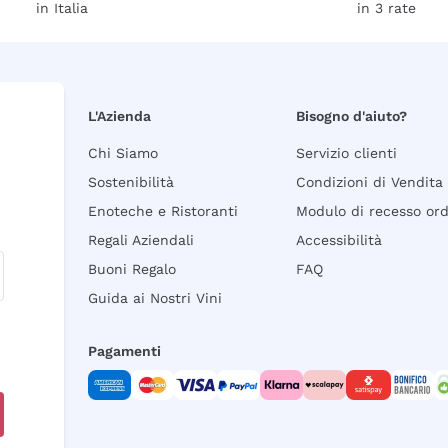
in Italia
in 3 rate
L'Azienda
Bisogno d'aiuto?
Chi Siamo
Servizio clienti
Sostenibilità
Condizioni di Vendita
Enoteche e Ristoranti
Modulo di recesso or
Regali Aziendali
Accessibilità
Buoni Regalo
FAQ
Guida ai Nostri Vini
Pagamenti