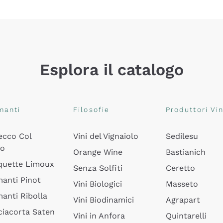
Esplora il catalogo
manti
Filosofie
Produttori Vin
ecco Col
Vini del Vignaiolo
Sedilesu
do
Orange Wine
Bastianich
quette Limoux
Senza Solfiti
Ceretto
anti Pinot
Vini Biologici
Masseto
anti Ribolla
Vini Biodinamici
Agrapart
ciacorta Saten
Vini in Anfora
Quintarelli