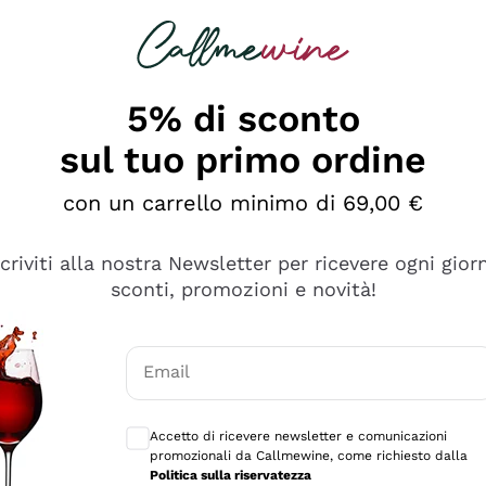
rcando
Champagne
Spumanti
Tutti i Vini
5% di sconto
sul tuo primo ordine
con un carrello minimo di 69,00 €
scriviti alla nostra Newsletter per ricevere ogni gior
sconti, promozioni e novità!
Email
Consensi opzionali per ricevere comunicaz
Accetto di ricevere newsletter e comunicazioni
promozionali da Callmewine, come richiesto dalla
se non è male ma secondo me ci sono alternative che hanno p
Politica sulla riservatezza