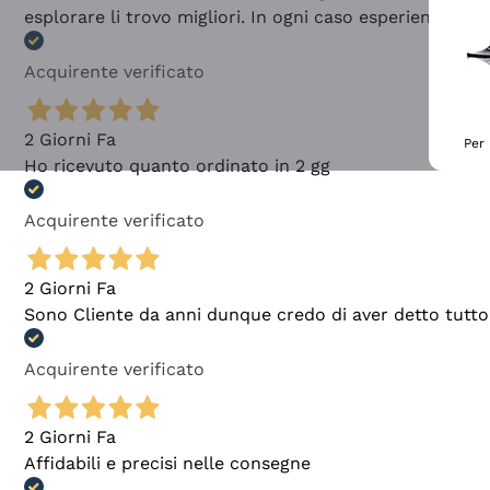
esplorare li trovo migliori. In ogni caso esperienza buo
Acquirente verificato
2 Giorni Fa
Per 
Ho ricevuto quanto ordinato in 2 gg
Acquirente verificato
2 Giorni Fa
Sono Cliente da anni dunque credo di aver detto tutto
Acquirente verificato
2 Giorni Fa
Affidabili e precisi nelle consegne