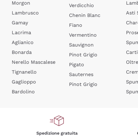
Morgon
Lamb
Verdicchio
Lambrusco
Asti
Chenin Blanc
Gamay
Char
Fiano
Lacrima
Pros
Vermentino
Aglianico
Spum
Sauvignon
Bonarda
Cart
Pinot Grigio
Nerello Mascalese
Oltr
Pigato
Tignanello
Cre
Sauternes
Gaglioppo
Spum
Pinot Grigio
Bardolino
Spum
Spedizione gratuita