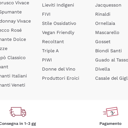
rusco Vivace
Lieviti Indigeni
Jacquesson
 Spumante
FIVI
Rinaldi
donnay Vivace
Stile Ossidativo
Ornellaia
ecco Rosé
Vegan Friendly
Mascarello
ante Dolce
Recoltant
Gosset
izze
Triple A
Biondi Santi
epò Classico
PIWI
Guado al Tass
mant
Donne del Vino
Divella
anti Italiani
Produttori Eroici
Casale del Gigl
anti Veneti
Consegna in 1-3 gg
Pagamento