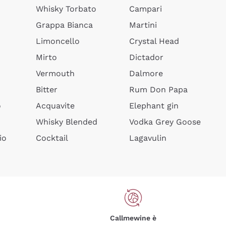
Whisky Torbato
Campari
Grappa Bianca
Martini
Limoncello
Crystal Head
Mirto
Dictador
Vermouth
Dalmore
Bitter
Rum Don Papa
o
Acquavite
Elephant gin
Whisky Blended
Vodka Grey Goose
io
Cocktail
Lagavulin
Callmewine è