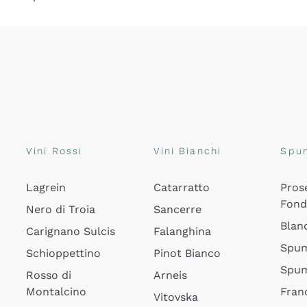
Vini Rossi
Vini Bianchi
Spu
Lagrein
Catarratto
Pros
Fon
Nero di Troia
Sancerre
Blan
Carignano Sulcis
Falanghina
Spum
Schioppettino
Pinot Bianco
Spum
Rosso di
Arneis
Montalcino
Fran
Vitovska