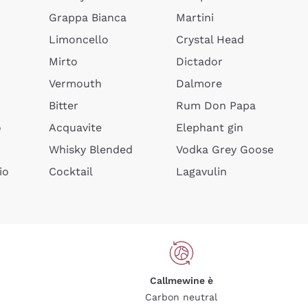
Grappa Bianca
Martini
Limoncello
Crystal Head
Mirto
Dictador
Vermouth
Dalmore
Bitter
Rum Don Papa
o
Acquavite
Elephant gin
Whisky Blended
Vodka Grey Goose
io
Cocktail
Lagavulin
Callmewine è
Carbon neutral