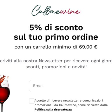
rcando
Champagne
Spumanti
Tutti i Vini
5% di sconto
sul tuo primo ordine
con un carrello minimo di 69,00 €
scriviti alla nostra Newsletter per ricevere ogni gior
sconti, promozioni e novità!
Email
Consensi opzionali per ricevere comunicaz
Accetto di ricevere newsletter e comunicazioni
promozionali da Callmewine, come richiesto dalla
e professionalità
Politica sulla riservatezza