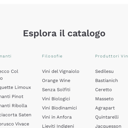
Esplora il catalogo
manti
Filosofie
Produttori Vin
ecco Col
Vini del Vignaiolo
Sedilesu
do
Orange Wine
Bastianich
quette Limoux
Senza Solfiti
Ceretto
anti Pinot
Vini Biologici
Masseto
anti Ribolla
Vini Biodinamici
Agrapart
ciacorta Saten
Vini in Anfora
Quintarelli
rusco Vivace
Lieviti Indigeni
Jacquesson