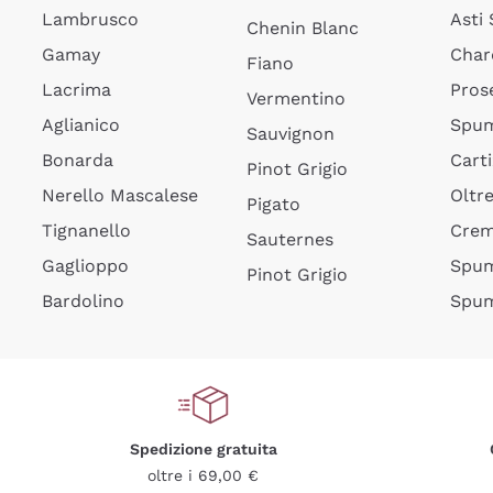
Lambrusco
Asti
Chenin Blanc
Gamay
Char
Fiano
Lacrima
Pros
Vermentino
Aglianico
Spum
Sauvignon
Bonarda
Cart
Pinot Grigio
Nerello Mascalese
Oltr
Pigato
Tignanello
Cre
Sauternes
Gaglioppo
Spum
Pinot Grigio
Bardolino
Spum
Spedizione gratuita
oltre i 69,00 €