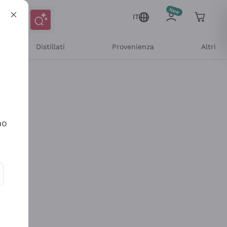
IT
Distillati
Provenienza
Altri
no
ioni e offerte personalizzate