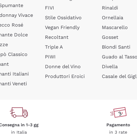
 Spumante
FIVI
Rinaldi
donnay Vivace
Stile Ossidativo
Ornellaia
ecco Rosé
Vegan Friendly
Mascarello
ante Dolce
Recoltant
Gosset
izze
Triple A
Biondi Santi
epò Classico
PIWI
Guado al Tass
mant
Donne del Vino
Divella
anti Italiani
Produttori Eroici
Casale del Gigl
anti Veneti
Consegna in 1-3 gg
Pagamento
in Italia
in 3 rate