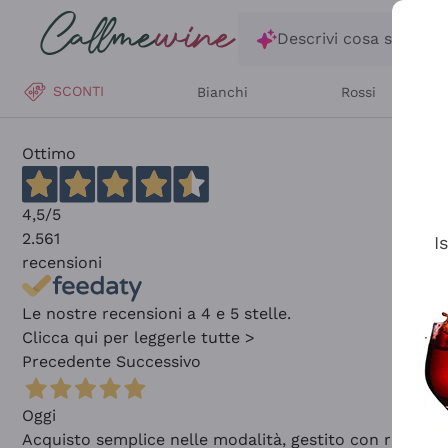
Salta al contenuto principale
Descrivi cosa stai ce
SCONTI
Bianchi
Rossi
Ottimo
4,5
/5
2.561
I
recensioni
Le nostre recensioni a 4 e 5 stelle.
Clicca qui per leggerle tutte >
Precedente
Successivo
Oggi
Acquisto semplice nelle modalità, gestito con rapidità 