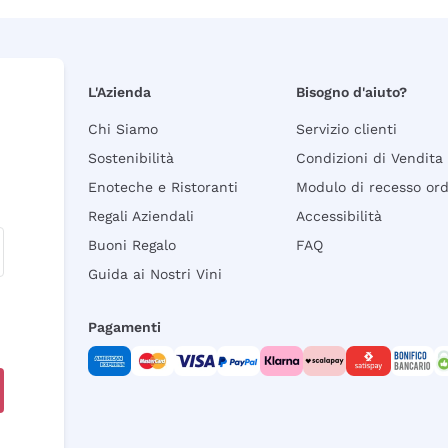
L'Azienda
Bisogno d'aiuto?
Chi Siamo
Servizio clienti
Sostenibilità
Condizioni di Vendita
Enoteche e Ristoranti
Modulo di recesso or
Regali Aziendali
Accessibilità
Buoni Regalo
FAQ
Guida ai Nostri Vini
Pagamenti