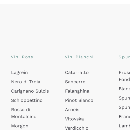
Vini Rossi
Vini Bianchi
Spu
Lagrein
Catarratto
Pros
Fon
Nero di Troia
Sancerre
Blan
Carignano Sulcis
Falanghina
Spum
Schioppettino
Pinot Bianco
Spum
Rosso di
Arneis
Montalcino
Fran
Vitovska
Morgon
Lamb
Verdicchio