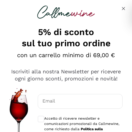
Salta al contenuto principale
Descrivi cosa stai cercando
5% di sconto
sul tuo primo ordine
Ottimo
con un carrello minimo di 69,00 €
4,5
/5
2.566
Iscriviti alla nostra Newsletter per ricevere
recensioni
ogni giorno sconti, promozioni e novità!
Le nostre recensioni a 4 e 5 stelle.
Clicca qui per leggerle tutte >
Email
Precedente
Successivo
Consensi opzionali per ricevere comunica
Accetto di ricevere newsletter e
Ieri
comunicazioni promozionali da Callmewine,
Ordine tutto ok, niente da dire a riguardo. Il sito in se
come richiesto dalla
Politica sulla