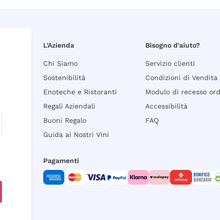
L'Azienda
Bisogno d'aiuto?
Chi Siamo
Servizio clienti
Sostenibilità
Condizioni di Vendita
Enoteche e Ristoranti
Modulo di recesso or
Regali Aziendali
Accessibilità
Buoni Regalo
FAQ
Guida ai Nostri Vini
Pagamenti