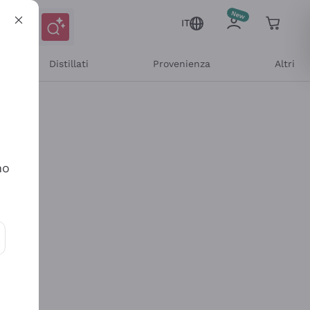
IT
Distillati
Provenienza
Altri
no
ioni e offerte personalizzate