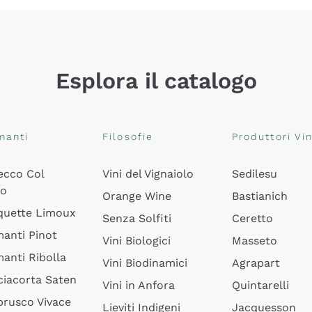
Esplora il catalogo
manti
Filosofie
Produttori Vin
ecco Col
Vini del Vignaiolo
Sedilesu
do
Orange Wine
Bastianich
quette Limoux
Senza Solfiti
Ceretto
anti Pinot
Vini Biologici
Masseto
anti Ribolla
Vini Biodinamici
Agrapart
ciacorta Saten
Vini in Anfora
Quintarelli
rusco Vivace
Lieviti Indigeni
Jacquesson