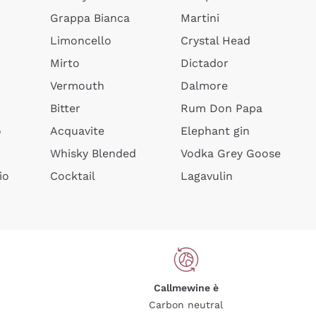
Grappa Bianca
Martini
Limoncello
Crystal Head
Mirto
Dictador
Vermouth
Dalmore
Bitter
Rum Don Papa
o
Acquavite
Elephant gin
Whisky Blended
Vodka Grey Goose
io
Cocktail
Lagavulin
Callmewine è
Carbon neutral