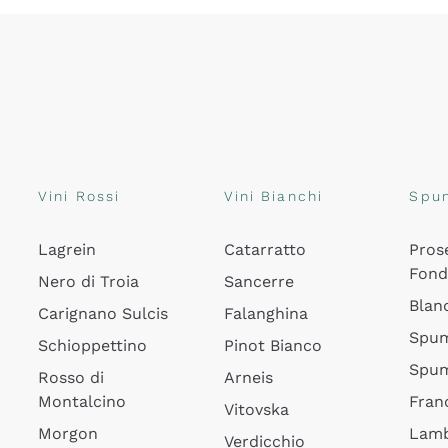
Vini Rossi
Vini Bianchi
Spu
Lagrein
Catarratto
Pros
Fon
Nero di Troia
Sancerre
Blan
Carignano Sulcis
Falanghina
Spum
Schioppettino
Pinot Bianco
Spum
Rosso di
Arneis
Montalcino
Fran
Vitovska
Morgon
Lamb
Verdicchio