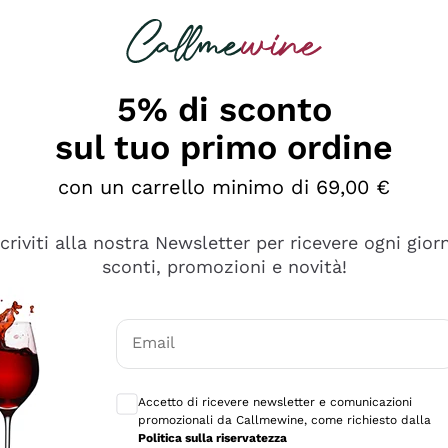
rcando
Champagne
Spumanti
Tutti i Vini
5% di sconto
sul tuo primo ordine
con un carrello minimo di 69,00 €
scriviti alla nostra Newsletter per ricevere ogni gior
sconti, promozioni e novità!
Email
Consensi opzionali per ricevere comunicaz
Accetto di ricevere newsletter e comunicazioni
promozionali da Callmewine, come richiesto dalla
e professionalità
Politica sulla riservatezza