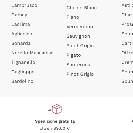
Lambrusco
Asti
Chenin Blanc
Gamay
Char
Fiano
Lacrima
Pros
Vermentino
Aglianico
Spum
Sauvignon
Bonarda
Cart
Pinot Grigio
Nerello Mascalese
Oltr
Pigato
Tignanello
Cre
Sauternes
Gaglioppo
Spum
Pinot Grigio
Bardolino
Spum
Spedizione gratuita
oltre i 69,00 €