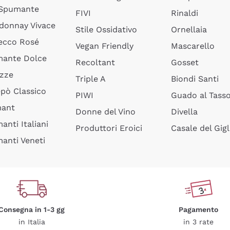
 Spumante
FIVI
Rinaldi
donnay Vivace
Stile Ossidativo
Ornellaia
ecco Rosé
Vegan Friendly
Mascarello
ante Dolce
Recoltant
Gosset
izze
Triple A
Biondi Santi
epò Classico
PIWI
Guado al Tass
mant
Donne del Vino
Divella
anti Italiani
Produttori Eroici
Casale del Gigl
anti Veneti
Consegna in 1-3 gg
Pagamento
in Italia
in 3 rate