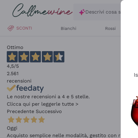
Salta al contenuto principale
Descrivi cosa stai ce
SCONTI
Bianchi
Rossi
Ottimo
4,5
/5
2.561
I
recensioni
Le nostre recensioni a 4 e 5 stelle.
Clicca qui per leggerle tutte >
Precedente
Successivo
Oggi
Acquisto semplice nelle modalità, gestito con rapidità 