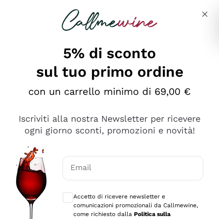
Salta al contenuto principale
Descrivi cosa stai cercando
5% di sconto
sul tuo primo ordine
Ottimo
con un carrello minimo di 69,00 €
4,5
/5
2.566
Iscriviti alla nostra Newsletter per ricevere
recensioni
ogni giorno sconti, promozioni e novità!
Le nostre recensioni a 4 e 5 stelle.
Clicca qui per leggerle tutte >
Email
Precedente
Successivo
Consensi opzionali per ricevere comunica
Accetto di ricevere newsletter e
Oggi
comunicazioni promozionali da Callmewine,
Ordine tutto ok, niente da dire a riguardo. Il sito in se
come richiesto dalla
Politica sulla