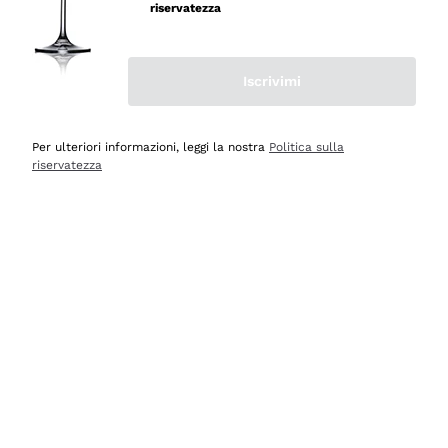
professionalità
riservatezza
Acquirente verificato
Iscrivimi
Ieri
Seri affidabili
Per ulteriori informazioni, leggi la nostra
Politica sulla
riservatezza
Acquirente verificato
Ieri
Il catalogo offre moltissime possibilità di scelta tra tanti
prodotti diversi e con un ampio range di prezzo. Le
indicazioni dei consulenti sono estremamente chiare e
conformi alle caratteristiche dei prodotti acquistati
Acquirente verificato