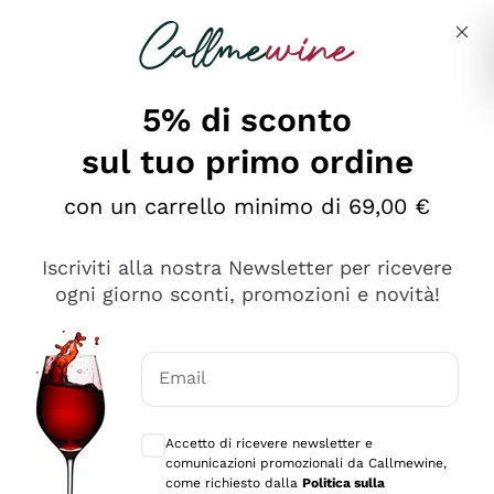
Salta al contenuto principale
Descrivi cosa stai cercando
5% di sconto
sul tuo primo ordine
Ottimo
con un carrello minimo di 69,00 €
4,5
/5
2.561
Iscriviti alla nostra Newsletter per ricevere
recensioni
ogni giorno sconti, promozioni e novità!
Le nostre recensioni a 4 e 5 stelle.
Clicca qui per leggerle tutte >
Email
Precedente
Successivo
Consensi opzionali per ricevere comunica
Accetto di ricevere newsletter e
Oggi
comunicazioni promozionali da Callmewine,
Acquisto semplice nelle modalità, gestito con rapidità e
come richiesto dalla
Politica sulla