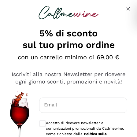
Salta al contenuto principale
Descrivi cosa stai cercando
5% di sconto
sul tuo primo ordine
con un carrello minimo di 69,00 €
Esplora il catalogo
Iscriviti alla nostra Newsletter per ricevere
ogni giorno sconti, promozioni e novità!
Vini Rossi
Lagrein
Vini Bianchi
Email
Nero di Troia
Consensi opzionali per ricevere comunica
Catarratto
Spumanti
Carignano Sulcis
Accetto di ricevere newsletter e
Sancerre
comunicazioni promozionali da Callmewine,
Schioppettino
Prosecco Col Fondo
Filosofie
come richiesto dalla
Politica sulla
Falanghina