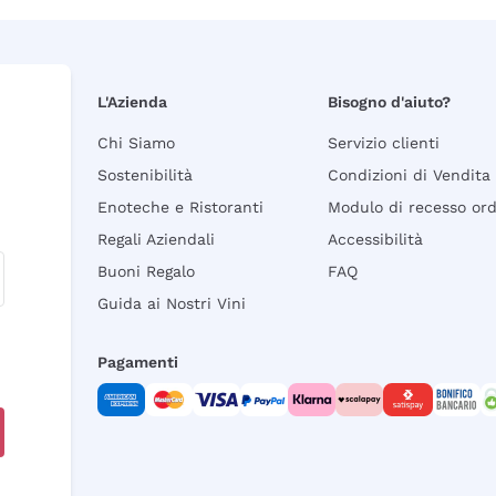
L'Azienda
Bisogno d'aiuto?
Chi Siamo
Servizio clienti
Sostenibilità
Condizioni di Vendita
Enoteche e Ristoranti
Modulo di recesso or
Regali Aziendali
Accessibilità
Buoni Regalo
FAQ
Guida ai Nostri Vini
Pagamenti