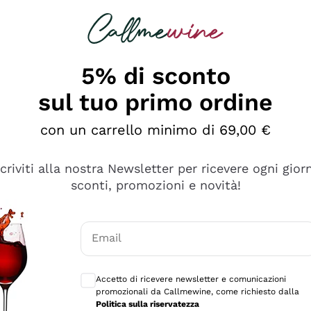
rcando
Champagne
Spumanti
Tutti i Vini
5% di sconto
sul tuo primo ordine
con un carrello minimo di 69,00 €
scriviti alla nostra Newsletter per ricevere ogni gior
sconti, promozioni e novità!
Email
Consensi opzionali per ricevere comunicaz
Accetto di ricevere newsletter e comunicazioni
promozionali da Callmewine, come richiesto dalla
tanti prodotti diversi e con un ampio range di prezzo. Le 
Politica sulla riservatezza