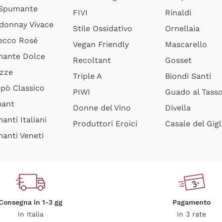
 Spumante
FIVI
Rinaldi
donnay Vivace
Stile Ossidativo
Ornellaia
ecco Rosé
Vegan Friendly
Mascarello
ante Dolce
Recoltant
Gosset
izze
Triple A
Biondi Santi
epò Classico
PIWI
Guado al Tass
mant
Donne del Vino
Divella
anti Italiani
Produttori Eroici
Casale del Gigl
anti Veneti
Consegna in 1-3 gg
Pagamento
in Italia
in 3 rate