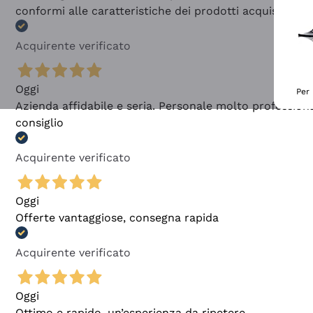
conformi alle caratteristiche dei prodotti acquistati
Acquirente verificato
Oggi
Per 
Azienda affidabile e seria. Personale molto profession
consiglio
Acquirente verificato
Oggi
Offerte vantaggiose, consegna rapida
Acquirente verificato
Oggi
Ottimo e rapido, un’esperienza da ripetere