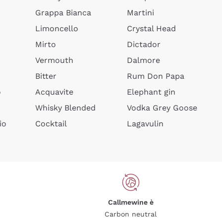
Grappa Bianca
Martini
Limoncello
Crystal Head
Mirto
Dictador
Vermouth
Dalmore
Bitter
Rum Don Papa
o
Acquavite
Elephant gin
Whisky Blended
Vodka Grey Goose
io
Cocktail
Lagavulin
Callmewine è
Carbon neutral