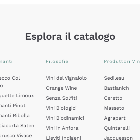
Esplora il catalogo
manti
Filosofie
Produttori Vin
ecco Col
Vini del Vignaiolo
Sedilesu
do
Orange Wine
Bastianich
quette Limoux
Senza Solfiti
Ceretto
anti Pinot
Vini Biologici
Masseto
anti Ribolla
Vini Biodinamici
Agrapart
ciacorta Saten
Vini in Anfora
Quintarelli
rusco Vivace
Lieviti Indigeni
Jacquesson