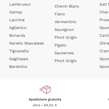
Lambrusco
Asti
Chenin Blanc
Gamay
Char
Fiano
Lacrima
Pros
Vermentino
Aglianico
Spum
Sauvignon
Bonarda
Cart
Pinot Grigio
Nerello Mascalese
Oltr
Pigato
Tignanello
Cre
Sauternes
Gaglioppo
Spum
Pinot Grigio
Bardolino
Spum
Spedizione gratuita
oltre i 69,00 €