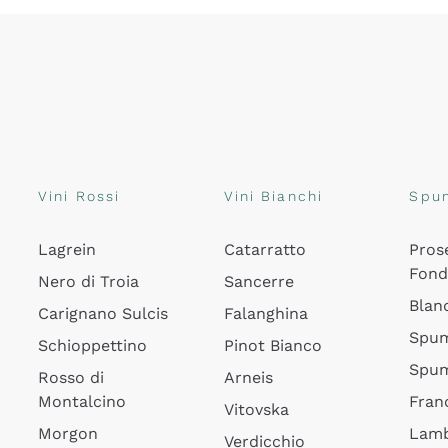
Vini Rossi
Vini Bianchi
Spu
Lagrein
Catarratto
Pros
Fon
Nero di Troia
Sancerre
Blan
Carignano Sulcis
Falanghina
Spum
Schioppettino
Pinot Bianco
Spum
Rosso di
Arneis
Montalcino
Fran
Vitovska
Morgon
Lamb
Verdicchio