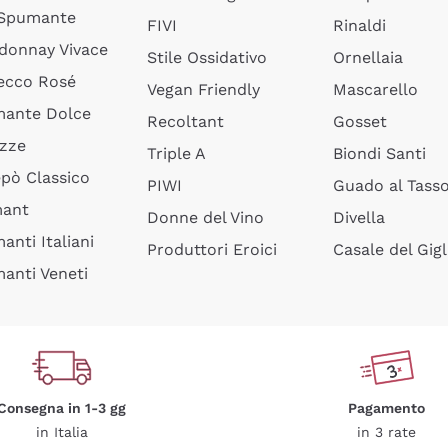
 Spumante
FIVI
Rinaldi
donnay Vivace
Stile Ossidativo
Ornellaia
ecco Rosé
Vegan Friendly
Mascarello
ante Dolce
Recoltant
Gosset
izze
Triple A
Biondi Santi
epò Classico
PIWI
Guado al Tass
mant
Donne del Vino
Divella
anti Italiani
Produttori Eroici
Casale del Gigl
anti Veneti
Consegna in 1-3 gg
Pagamento
in Italia
in 3 rate