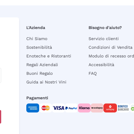
L'Azienda
Bisogno d'aiuto?
Chi Siamo
Servizio clienti
Sostenibilità
Condizioni di Vendita
Enoteche e Ristoranti
Modulo di recesso or
Regali Aziendali
Accessibilità
Buoni Regalo
FAQ
Guida ai Nostri Vini
Pagamenti