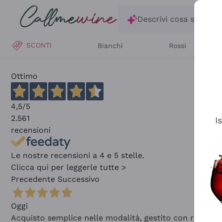
Salta al contenuto principale
Descrivi cosa stai ce
SCONTI
Bianchi
Rossi
Ottimo
4,5
/5
2.561
I
recensioni
Le nostre recensioni a 4 e 5 stelle.
Clicca qui per leggerle tutte >
Precedente
Successivo
Oggi
Acquisto semplice nelle modalità, gestito con rapidità 