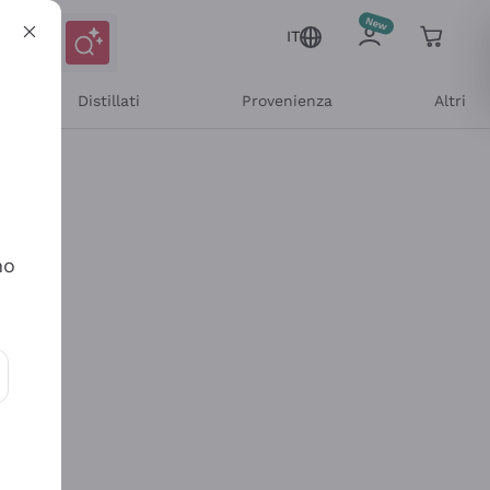
IT
Distillati
Provenienza
Altri
no
ioni e offerte personalizzate