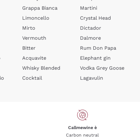
Grappa Bianca
Martini
Limoncello
Crystal Head
Mirto
Dictador
Vermouth
Dalmore
Bitter
Rum Don Papa
o
Acquavite
Elephant gin
Whisky Blended
Vodka Grey Goose
io
Cocktail
Lagavulin
Callmewine è
Carbon neutral