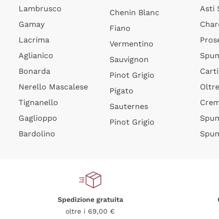
Lambrusco
Asti
Chenin Blanc
Gamay
Char
Fiano
Lacrima
Pros
Vermentino
Aglianico
Spum
Sauvignon
Bonarda
Cart
Pinot Grigio
Nerello Mascalese
Oltr
Pigato
Tignanello
Cre
Sauternes
Gaglioppo
Spum
Pinot Grigio
Bardolino
Spum
Spedizione gratuita
oltre i 69,00 €