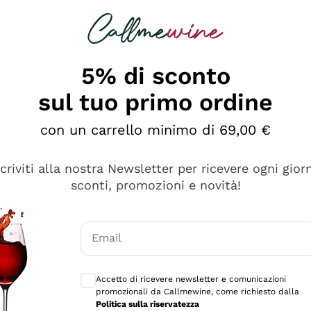
rcando
Champagne
Spumanti
Tutti i Vini
5% di sconto
sul tuo primo ordine
con un carrello minimo di 69,00 €
scriviti alla nostra Newsletter per ricevere ogni gior
sconti, promozioni e novità!
Email
Consensi opzionali per ricevere comunicaz
Accetto di ricevere newsletter e comunicazioni
promozionali da Callmewine, come richiesto dalla
e professionalità
Politica sulla riservatezza