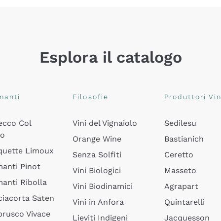
Esplora il catalogo
manti
Filosofie
Produttori Vin
ecco Col
Vini del Vignaiolo
Sedilesu
do
Orange Wine
Bastianich
quette Limoux
Senza Solfiti
Ceretto
anti Pinot
Vini Biologici
Masseto
anti Ribolla
Vini Biodinamici
Agrapart
ciacorta Saten
Vini in Anfora
Quintarelli
rusco Vivace
Lieviti Indigeni
Jacquesson