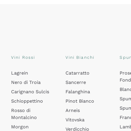
Vini Rossi
Vini Bianchi
Spu
Lagrein
Catarratto
Pros
Fon
Nero di Troia
Sancerre
Blan
Carignano Sulcis
Falanghina
Spum
Schioppettino
Pinot Bianco
Spum
Rosso di
Arneis
Montalcino
Fran
Vitovska
Morgon
Lamb
Verdicchio