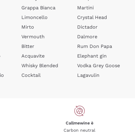
Grappa Bianca
Martini
Limoncello
Crystal Head
Mirto
Dictador
Vermouth
Dalmore
Bitter
Rum Don Papa
o
Acquavite
Elephant gin
Whisky Blended
Vodka Grey Goose
io
Cocktail
Lagavulin
Callmewine è
Carbon neutral