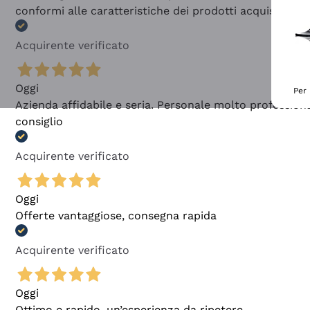
conformi alle caratteristiche dei prodotti acquistati
Acquirente verificato
Oggi
Per 
Azienda affidabile e seria. Personale molto profession
consiglio
Acquirente verificato
Oggi
Offerte vantaggiose, consegna rapida
Acquirente verificato
Oggi
Ottimo e rapido, un’esperienza da ripetere