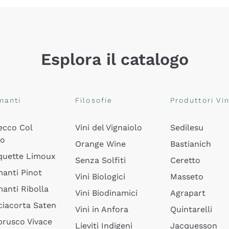
Esplora il catalogo
manti
Filosofie
Produttori Vin
ecco Col
Vini del Vignaiolo
Sedilesu
do
Orange Wine
Bastianich
quette Limoux
Senza Solfiti
Ceretto
anti Pinot
Vini Biologici
Masseto
anti Ribolla
Vini Biodinamici
Agrapart
ciacorta Saten
Vini in Anfora
Quintarelli
rusco Vivace
Lieviti Indigeni
Jacquesson