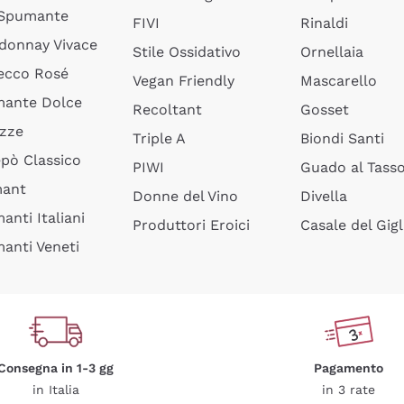
 Spumante
FIVI
Rinaldi
donnay Vivace
Stile Ossidativo
Ornellaia
ecco Rosé
Vegan Friendly
Mascarello
ante Dolce
Recoltant
Gosset
izze
Triple A
Biondi Santi
epò Classico
PIWI
Guado al Tass
mant
Donne del Vino
Divella
anti Italiani
Produttori Eroici
Casale del Gigl
anti Veneti
Consegna in 1-3 gg
Pagamento
in Italia
in 3 rate