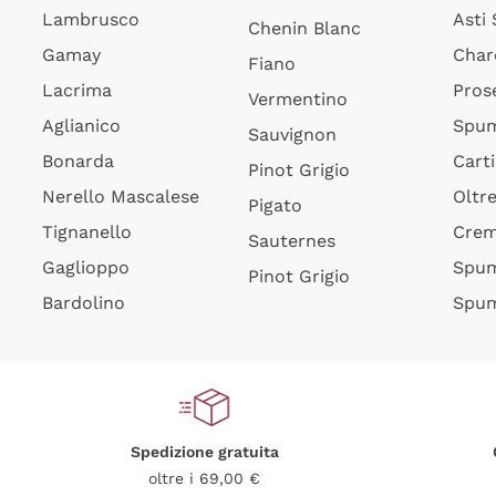
Lambrusco
Asti
Chenin Blanc
Gamay
Char
Fiano
Lacrima
Pros
Vermentino
Aglianico
Spum
Sauvignon
Bonarda
Cart
Pinot Grigio
Nerello Mascalese
Oltr
Pigato
Tignanello
Cre
Sauternes
Gaglioppo
Spum
Pinot Grigio
Bardolino
Spum
Spedizione gratuita
oltre i 69,00 €