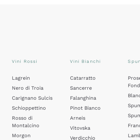
Vini Rossi
Vini Bianchi
Spu
Lagrein
Catarratto
Pros
Fon
Nero di Troia
Sancerre
Blan
Carignano Sulcis
Falanghina
Spum
Schioppettino
Pinot Bianco
Spum
Rosso di
Arneis
Montalcino
Fran
Vitovska
Morgon
Lamb
Verdicchio