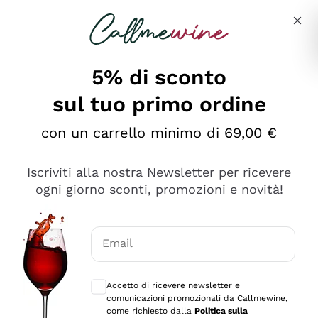
Salta al contenuto principale
Descrivi cosa stai cercando
5% di sconto
sul tuo primo ordine
Ottimo
con un carrello minimo di 69,00 €
4,5
/5
2.559
Iscriviti alla nostra Newsletter per ricevere
recensioni
ogni giorno sconti, promozioni e novità!
Le nostre recensioni a 4 e 5 stelle.
Clicca qui per leggerle tutte >
Email
Precedente
Successivo
Consensi opzionali per ricevere comunica
Accetto di ricevere newsletter e
Oggi
comunicazioni promozionali da Callmewine,
Il catalogo offre moltissime possibilità di scelta tra tanti
come richiesto dalla
Politica sulla