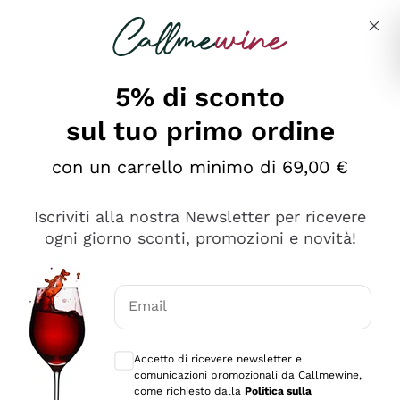
Salta al contenuto principale
Descrivi cosa stai cercando
5% di sconto
sul tuo primo ordine
Ottimo
con un carrello minimo di 69,00 €
4,5
/5
2.566
Iscriviti alla nostra Newsletter per ricevere
recensioni
ogni giorno sconti, promozioni e novità!
Le nostre recensioni a 4 e 5 stelle.
Clicca qui per leggerle tutte >
Email
Precedente
Successivo
Consensi opzionali per ricevere comunica
Accetto di ricevere newsletter e
Ieri
comunicazioni promozionali da Callmewine,
Ordine tutto ok, niente da dire a riguardo. Il sito in se
come richiesto dalla
Politica sulla