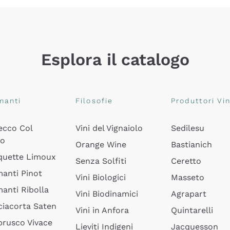
Esplora il catalogo
manti
Filosofie
Produttori Vin
ecco Col
Vini del Vignaiolo
Sedilesu
do
Orange Wine
Bastianich
quette Limoux
Senza Solfiti
Ceretto
anti Pinot
Vini Biologici
Masseto
anti Ribolla
Vini Biodinamici
Agrapart
ciacorta Saten
Vini in Anfora
Quintarelli
rusco Vivace
Lieviti Indigeni
Jacquesson