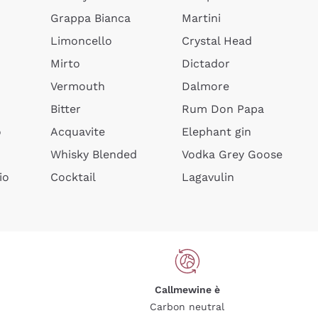
Grappa Bianca
Martini
Limoncello
Crystal Head
Mirto
Dictador
Vermouth
Dalmore
Bitter
Rum Don Papa
o
Acquavite
Elephant gin
Whisky Blended
Vodka Grey Goose
io
Cocktail
Lagavulin
Callmewine è
Carbon neutral