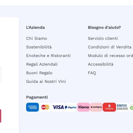
L'Azienda
Bisogno d'aiuto?
Chi Siamo
Servizio clienti
Sostenibilità
Condizioni di Vendita
Enoteche e Ristoranti
Modulo di recesso or
Regali Aziendali
Accessibilità
Buoni Regalo
FAQ
Guida ai Nostri Vini
Pagamenti