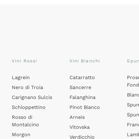
Vini Rossi
Vini Bianchi
Spu
Lagrein
Catarratto
Pros
Fon
Nero di Troia
Sancerre
Blan
Carignano Sulcis
Falanghina
Spum
Schioppettino
Pinot Bianco
Spum
Rosso di
Arneis
Montalcino
Fran
Vitovska
Morgon
Lamb
Verdicchio