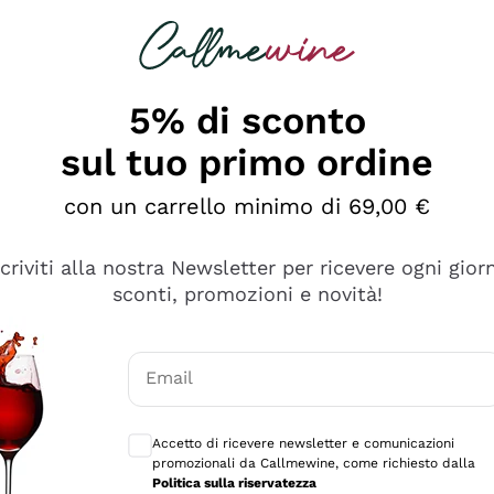
rcando
Champagne
Spumanti
Tutti i Vini
5% di sconto
sul tuo primo ordine
con un carrello minimo di 69,00 €
scriviti alla nostra Newsletter per ricevere ogni gior
sconti, promozioni e novità!
Email
Consensi opzionali per ricevere comunicaz
Accetto di ricevere newsletter e comunicazioni
promozionali da Callmewine, come richiesto dalla
tanti prodotti diversi e con un ampio range di prezzo. Le 
Politica sulla riservatezza