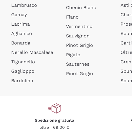
Lambrusco
Asti
Chenin Blanc
Gamay
Char
Fiano
Lacrima
Pros
Vermentino
Aglianico
Spum
Sauvignon
Bonarda
Cart
Pinot Grigio
Nerello Mascalese
Oltr
Pigato
Tignanello
Cre
Sauternes
Gaglioppo
Spum
Pinot Grigio
Bardolino
Spum
Spedizione gratuita
oltre i 69,00 €