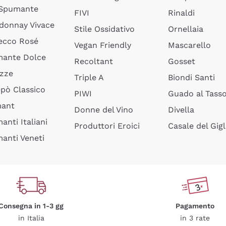
 Spumante
FIVI
Rinaldi
donnay Vivace
Stile Ossidativo
Ornellaia
ecco Rosé
Vegan Friendly
Mascarello
ante Dolce
Recoltant
Gosset
izze
Triple A
Biondi Santi
epò Classico
PIWI
Guado al Tass
mant
Donne del Vino
Divella
anti Italiani
Produttori Eroici
Casale del Gigl
anti Veneti
Consegna in 1-3 gg
Pagamento
in Italia
in 3 rate