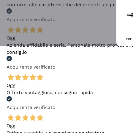
conformi alle caratteristiche dei prodotti acquistati
Acquirente verificato
Oggi
Per 
Azienda affidabile e seria. Personale molto profession
consiglio
Acquirente verificato
Oggi
Offerte vantaggiose, consegna rapida
Acquirente verificato
Oggi
Ottimo e rapido, un’esperienza da ripetere