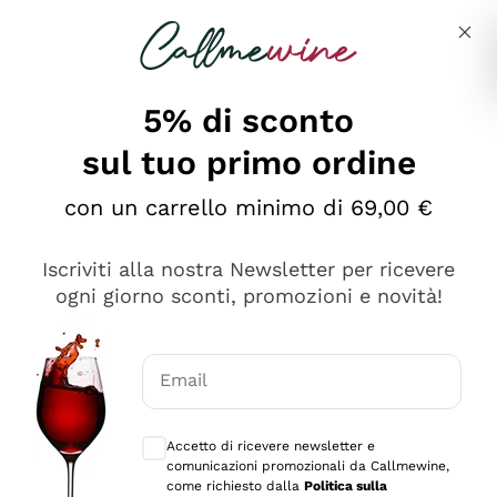
Salta al contenuto principale
Descrivi cosa stai cercando
5% di sconto
sul tuo primo ordine
Ottimo
con un carrello minimo di 69,00 €
4,5
/5
2.551
Iscriviti alla nostra Newsletter per ricevere
recensioni
ogni giorno sconti, promozioni e novità!
Le nostre recensioni a 4 e 5 stelle.
Clicca qui per leggerle tutte >
Email
Precedente
Successivo
Consensi opzionali per ricevere comunica
Accetto di ricevere newsletter e
Oggi
comunicazioni promozionali da Callmewine,
Perfetti e attenti al cliente
come richiesto dalla
Politica sulla