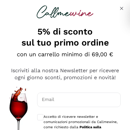
Salta al contenuto principale
Descrivi cosa stai cercando
5% di sconto
sul tuo primo ordine
Ottimo
con un carrello minimo di 69,00 €
4,5
/5
2.552
Iscriviti alla nostra Newsletter per ricevere
recensioni
ogni giorno sconti, promozioni e novità!
Le nostre recensioni a 4 e 5 stelle.
Clicca qui per leggerle tutte >
Email
Precedente
Successivo
Consensi opzionali per ricevere comunica
Accetto di ricevere newsletter e
Oggi
comunicazioni promozionali da Callmewine,
Ottima facilità di acquisto sul sito e consegna
come richiesto dalla
Politica sulla