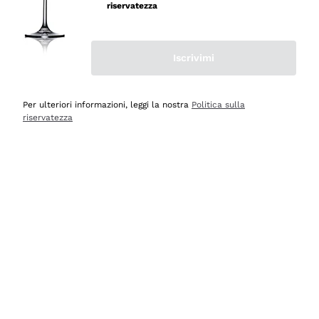
velocissima
riservatezza
Acquirente verificato
Iscrivimi
Ieri
Perfetti e attenti al cliente
Per ulteriori informazioni, leggi la nostra
Politica sulla
riservatezza
Acquirente verificato
2 Giorni Fa
Semplice nell'uso, puntuali e veloci.
Acquirente verificato
2 Giorni Fa
Ottima come sempre!