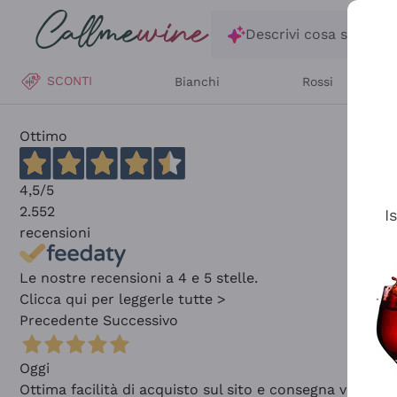
Salta al contenuto principale
Descrivi cosa stai ce
SCONTI
Bianchi
Rossi
Ottimo
4,5
/5
2.552
I
recensioni
Le nostre recensioni a 4 e 5 stelle.
Clicca qui per leggerle tutte >
Precedente
Successivo
Oggi
Ottima facilità di acquisto sul sito e consegna velocis