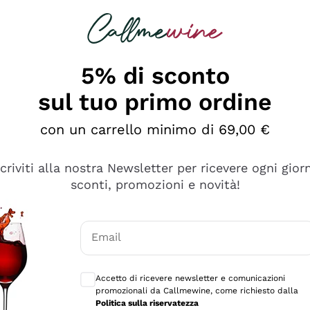
rcando
Champagne
Spumanti
Tutti i Vini
5% di sconto
sul tuo primo ordine
con un carrello minimo di 69,00 €
scriviti alla nostra Newsletter per ricevere ogni gior
sconti, promozioni e novità!
Email
Consensi opzionali per ricevere comunicaz
Accetto di ricevere newsletter e comunicazioni
promozionali da Callmewine, come richiesto dalla
sima
Politica sulla riservatezza