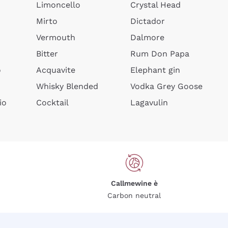
Limoncello
Crystal Head
Mirto
Dictador
Vermouth
Dalmore
Bitter
Rum Don Papa
o
Acquavite
Elephant gin
Whisky Blended
Vodka Grey Goose
io
Cocktail
Lagavulin
Callmewine è
Carbon neutral