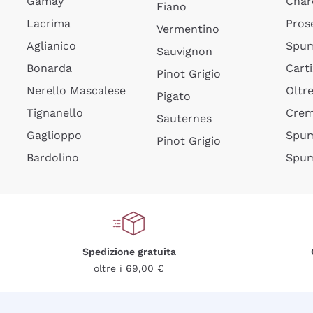
Gamay
Char
Fiano
Lacrima
Pros
Vermentino
Aglianico
Spum
Sauvignon
Bonarda
Cart
Pinot Grigio
Nerello Mascalese
Oltr
Pigato
Tignanello
Cre
Sauternes
Gaglioppo
Spum
Pinot Grigio
Bardolino
Spum
Spedizione gratuita
oltre i 69,00 €