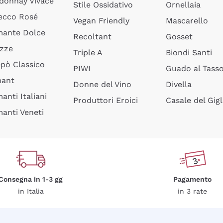
donnay Vivace
Stile Ossidativo
Ornellaia
ecco Rosé
Vegan Friendly
Mascarello
ante Dolce
Recoltant
Gosset
izze
Triple A
Biondi Santi
epò Classico
PIWI
Guado al Tass
mant
Donne del Vino
Divella
anti Italiani
Produttori Eroici
Casale del Gigl
anti Veneti
Consegna in 1-3 gg
Pagamento
in Italia
in 3 rate