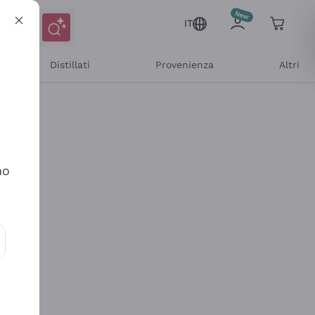
IT
Distillati
Provenienza
Altri
no
ioni e offerte personalizzate