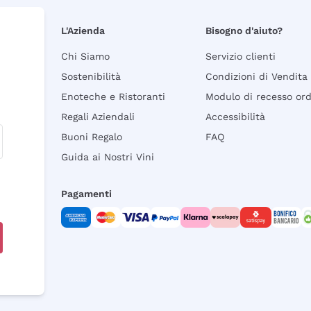
L'Azienda
Bisogno d'aiuto?
Chi Siamo
Servizio clienti
Sostenibilità
Condizioni di Vendita
Enoteche e Ristoranti
Modulo di recesso or
Regali Aziendali
Accessibilità
Buoni Regalo
FAQ
Guida ai Nostri Vini
Pagamenti