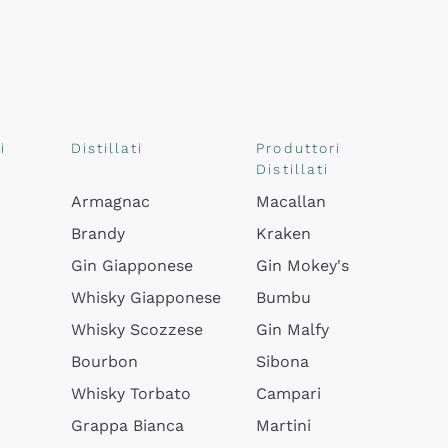
i
Distillati
Produttori
Distillati
Armagnac
Macallan
Brandy
Kraken
Gin Giapponese
Gin Mokey's
Whisky Giapponese
Bumbu
Whisky Scozzese
Gin Malfy
Bourbon
Sibona
Whisky Torbato
Campari
Grappa Bianca
Martini