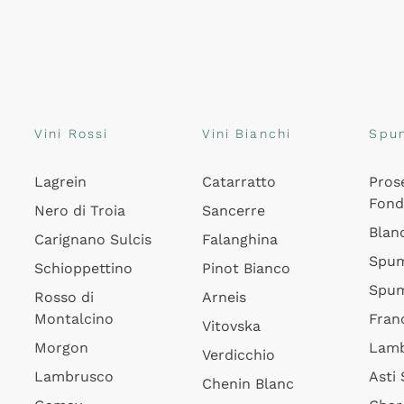
Vini Rossi
Vini Bianchi
Spu
Lagrein
Catarratto
Pros
Fon
Nero di Troia
Sancerre
Blan
Carignano Sulcis
Falanghina
Spum
Schioppettino
Pinot Bianco
Spum
Rosso di
Arneis
Montalcino
Fran
Vitovska
Morgon
Lamb
Verdicchio
Lambrusco
Asti
Chenin Blanc