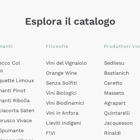
Esplora il catalogo
manti
Filosofie
Produttori Vin
ecco Col
Vini del Vignaiolo
Sedilesu
do
Orange Wine
Bastianich
quette Limoux
Senza Solfiti
Ceretto
anti Pinot
Vini Biologici
Masseto
anti Ribolla
Vini Biodinamici
Agrapart
ciacorta Saten
Vini in Anfora
Quintarelli
rusco Vivace
Lieviti Indigeni
Jacquesson
 Spumante
FIVI
Rinaldi