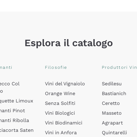
Esplora il catalogo
manti
Filosofie
Produttori Vin
ecco Col
Vini del Vignaiolo
Sedilesu
do
Orange Wine
Bastianich
quette Limoux
Senza Solfiti
Ceretto
anti Pinot
Vini Biologici
Masseto
anti Ribolla
Vini Biodinamici
Agrapart
ciacorta Saten
Vini in Anfora
Quintarelli