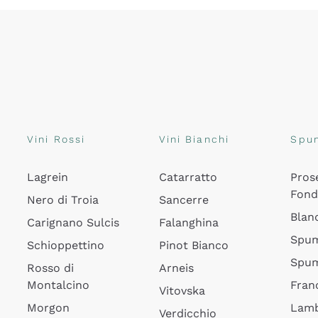
Vini Rossi
Vini Bianchi
Spu
Lagrein
Catarratto
Pros
Fon
Nero di Troia
Sancerre
Blan
Carignano Sulcis
Falanghina
Spum
Schioppettino
Pinot Bianco
Spum
Rosso di
Arneis
Montalcino
Fran
Vitovska
Morgon
Lamb
Verdicchio