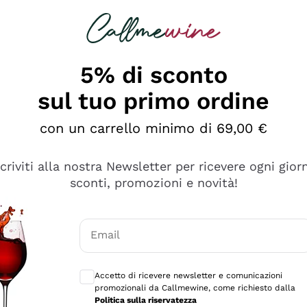
rcando
Champagne
Spumanti
Tutti i Vini
5% di sconto
sul tuo primo ordine
con un carrello minimo di 69,00 €
scriviti alla nostra Newsletter per ricevere ogni gior
sconti, promozioni e novità!
Email
Consensi opzionali per ricevere comunicaz
Accetto di ricevere newsletter e comunicazioni
promozionali da Callmewine, come richiesto dalla
tanti prodotti diversi e con un ampio range di prezzo. Le 
Politica sulla riservatezza