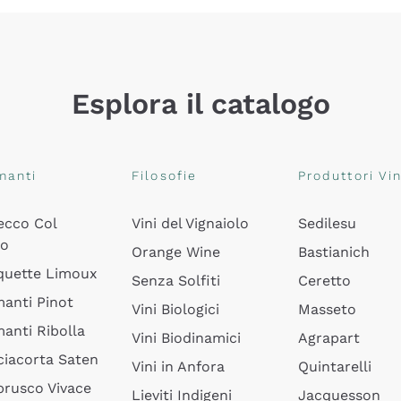
Esplora il catalogo
manti
Filosofie
Produttori Vin
ecco Col
Vini del Vignaiolo
Sedilesu
do
Orange Wine
Bastianich
quette Limoux
Senza Solfiti
Ceretto
anti Pinot
Vini Biologici
Masseto
anti Ribolla
Vini Biodinamici
Agrapart
ciacorta Saten
Vini in Anfora
Quintarelli
rusco Vivace
Lieviti Indigeni
Jacquesson