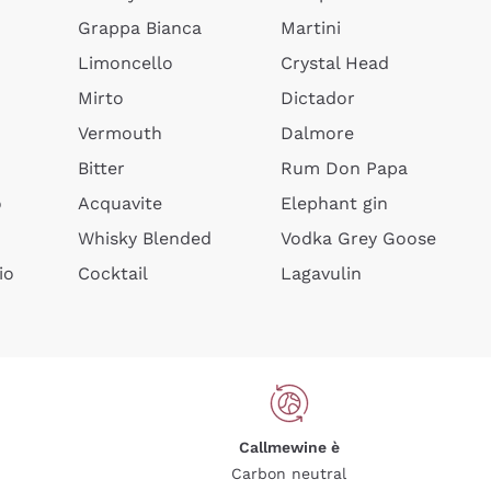
Grappa Bianca
Martini
Limoncello
Crystal Head
Mirto
Dictador
Vermouth
Dalmore
Bitter
Rum Don Papa
o
Acquavite
Elephant gin
Whisky Blended
Vodka Grey Goose
io
Cocktail
Lagavulin
Callmewine è
Carbon neutral