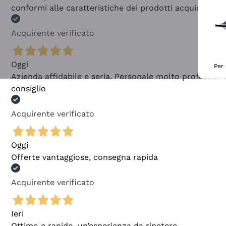
conformi alle caratteristiche dei prodotti acquistati
Acquirente verificato
Oggi
Per 
Azienda affidabile e seria. Personale molto profession
consiglio
Acquirente verificato
Oggi
Offerte vantaggiose, consegna rapida
Acquirente verificato
Ieri
Ottimo e rapido, un’esperienza da ripetere