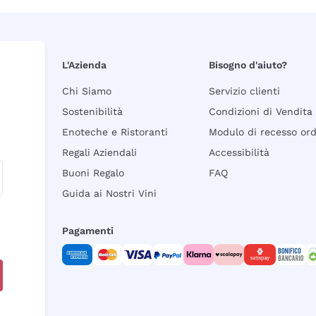
L'Azienda
Bisogno d'aiuto?
Chi Siamo
Servizio clienti
Sostenibilità
Condizioni di Vendita
Enoteche e Ristoranti
Modulo di recesso or
Regali Aziendali
Accessibilità
Buoni Regalo
FAQ
Guida ai Nostri Vini
Pagamenti