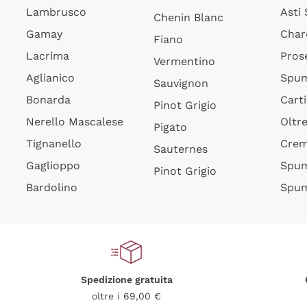
Lambrusco
Asti
Chenin Blanc
Gamay
Char
Fiano
Lacrima
Pros
Vermentino
Aglianico
Spum
Sauvignon
Bonarda
Cart
Pinot Grigio
Nerello Mascalese
Oltr
Pigato
Tignanello
Cre
Sauternes
Gaglioppo
Spum
Pinot Grigio
Bardolino
Spum
Spedizione gratuita
oltre i 69,00 €