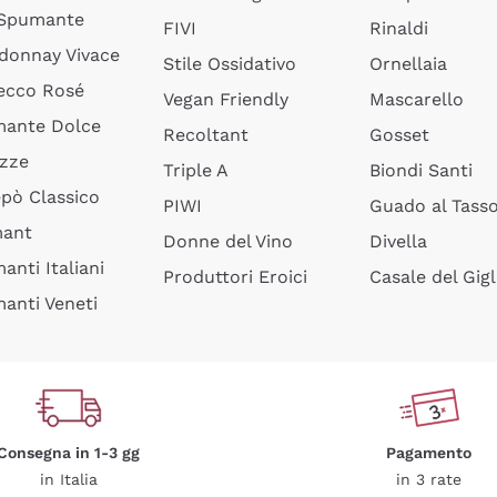
 Spumante
FIVI
Rinaldi
donnay Vivace
Stile Ossidativo
Ornellaia
ecco Rosé
Vegan Friendly
Mascarello
ante Dolce
Recoltant
Gosset
izze
Triple A
Biondi Santi
epò Classico
PIWI
Guado al Tass
mant
Donne del Vino
Divella
anti Italiani
Produttori Eroici
Casale del Gigl
anti Veneti
Consegna in 1-3 gg
Pagamento
in Italia
in 3 rate