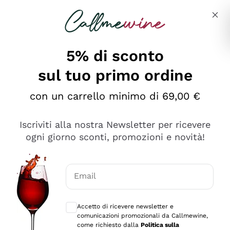
Salta al contenuto principale
Descrivi cosa stai cercando
5% di sconto
sul tuo primo ordine
Ottimo
con un carrello minimo di 69,00 €
4,5
/5
2.561
Iscriviti alla nostra Newsletter per ricevere
recensioni
ogni giorno sconti, promozioni e novità!
Le nostre recensioni a 4 e 5 stelle.
Clicca qui per leggerle tutte >
Email
Precedente
Successivo
Consensi opzionali per ricevere comunica
Accetto di ricevere newsletter e
Oggi
comunicazioni promozionali da Callmewine,
Acquisto semplice nelle modalità, gestito con rapidità e
come richiesto dalla
Politica sulla