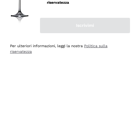
professionalità
riservatezza
Acquirente verificato
Iscrivimi
Oggi
Seri affidabili
Per ulteriori informazioni, leggi la nostra
Politica sulla
riservatezza
Acquirente verificato
Ieri
Il catalogo offre moltissime possibilità di scelta tra tanti
prodotti diversi e con un ampio range di prezzo. Le
indicazioni dei consulenti sono estremamente chiare e
conformi alle caratteristiche dei prodotti acquistati
Acquirente verificato