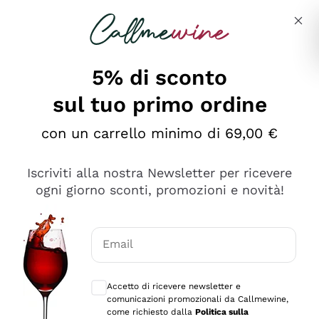
Salta al contenuto principale
Descrivi cosa stai cercando
5% di sconto
sul tuo primo ordine
Ottimo
con un carrello minimo di 69,00 €
4,5
/5
2.566
Iscriviti alla nostra Newsletter per ricevere
recensioni
ogni giorno sconti, promozioni e novità!
Le nostre recensioni a 4 e 5 stelle.
Clicca qui per leggerle tutte >
Email
Precedente
Successivo
Consensi opzionali per ricevere comunica
Accetto di ricevere newsletter e
Ieri
comunicazioni promozionali da Callmewine,
Ordine tutto ok, niente da dire a riguardo. Il sito in se
come richiesto dalla
Politica sulla