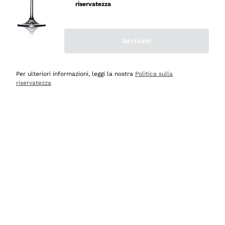
professionalità
riservatezza
Acquirente verificato
Iscrivimi
Oggi
Seri affidabili
Per ulteriori informazioni, leggi la nostra
Politica sulla
riservatezza
Acquirente verificato
Ieri
Il catalogo offre moltissime possibilità di scelta tra tanti
prodotti diversi e con un ampio range di prezzo. Le
indicazioni dei consulenti sono estremamente chiare e
conformi alle caratteristiche dei prodotti acquistati
Acquirente verificato