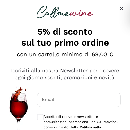
Salta al contenuto principale
Descrivi cosa stai cercando
5% di sconto
sul tuo primo ordine
Ottimo
con un carrello minimo di 69,00 €
4,5
/5
2.561
Iscriviti alla nostra Newsletter per ricevere
recensioni
ogni giorno sconti, promozioni e novità!
Le nostre recensioni a 4 e 5 stelle.
Clicca qui per leggerle tutte >
Email
Precedente
Successivo
Consensi opzionali per ricevere comunica
Accetto di ricevere newsletter e
Oggi
comunicazioni promozionali da Callmewine,
Acquisto semplice nelle modalità, gestito con rapidità e
come richiesto dalla
Politica sulla