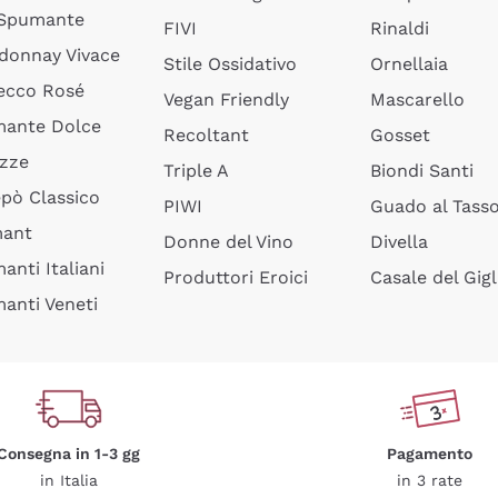
 Spumante
FIVI
Rinaldi
donnay Vivace
Stile Ossidativo
Ornellaia
ecco Rosé
Vegan Friendly
Mascarello
ante Dolce
Recoltant
Gosset
izze
Triple A
Biondi Santi
epò Classico
PIWI
Guado al Tass
mant
Donne del Vino
Divella
anti Italiani
Produttori Eroici
Casale del Gigl
anti Veneti
Consegna in 1-3 gg
Pagamento
in Italia
in 3 rate