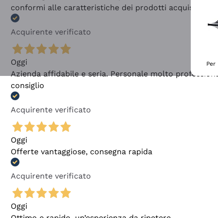
conformi alle caratteristiche dei prodotti acquistati
Acquirente verificato
Oggi
Per 
Azienda affidabile e seria. Personale molto profession
consiglio
Acquirente verificato
Oggi
Offerte vantaggiose, consegna rapida
Acquirente verificato
Oggi
Ottimo e rapido, un’esperienza da ripetere