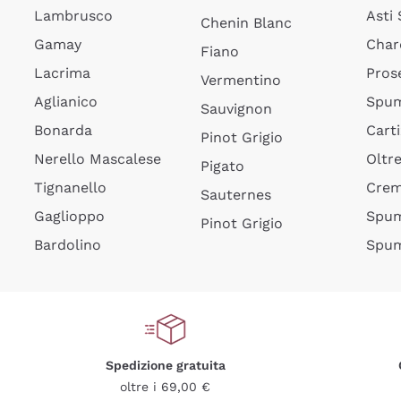
Lambrusco
Asti
Chenin Blanc
Gamay
Char
Fiano
Lacrima
Pros
Vermentino
Aglianico
Spum
Sauvignon
Bonarda
Cart
Pinot Grigio
Nerello Mascalese
Oltr
Pigato
Tignanello
Cre
Sauternes
Gaglioppo
Spum
Pinot Grigio
Bardolino
Spum
Spedizione gratuita
oltre i 69,00 €