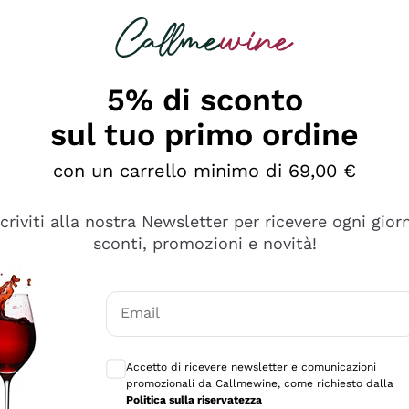
rcando
Champagne
Spumanti
Tutti i Vini
5% di sconto
sul tuo primo ordine
con un carrello minimo di 69,00 €
scriviti alla nostra Newsletter per ricevere ogni gior
sconti, promozioni e novità!
Email
Consensi opzionali per ricevere comunicaz
Accetto di ricevere newsletter e comunicazioni
promozionali da Callmewine, come richiesto dalla
tanti prodotti diversi e con un ampio range di prezzo. Le 
Politica sulla riservatezza