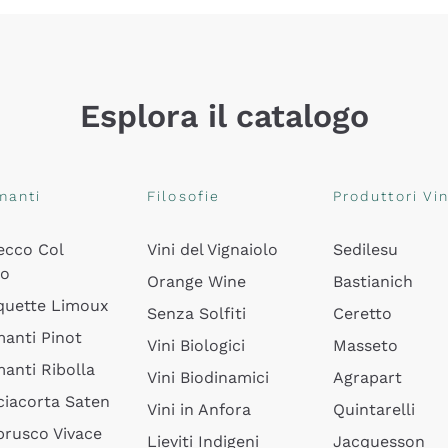
Esplora il catalogo
manti
Filosofie
Produttori Vin
ecco Col
Vini del Vignaiolo
Sedilesu
do
Orange Wine
Bastianich
quette Limoux
Senza Solfiti
Ceretto
anti Pinot
Vini Biologici
Masseto
anti Ribolla
Vini Biodinamici
Agrapart
ciacorta Saten
Vini in Anfora
Quintarelli
rusco Vivace
Lieviti Indigeni
Jacquesson