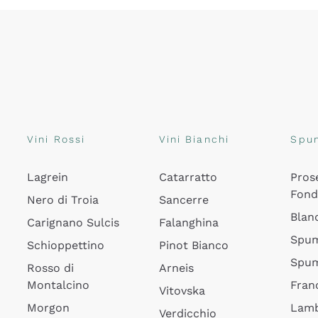
Vini Rossi
Vini Bianchi
Spu
Lagrein
Catarratto
Pros
Fon
Nero di Troia
Sancerre
Blan
Carignano Sulcis
Falanghina
Spum
Schioppettino
Pinot Bianco
Spum
Rosso di
Arneis
Montalcino
Fran
Vitovska
Morgon
Lamb
Verdicchio