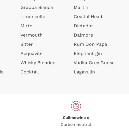
Grappa Bianca
Martini
Limoncello
Crystal Head
Mirto
Dictador
Vermouth
Dalmore
Bitter
Rum Don Papa
o
Acquavite
Elephant gin
Whisky Blended
Vodka Grey Goose
io
Cocktail
Lagavulin
Callmewine è
Carbon neutral