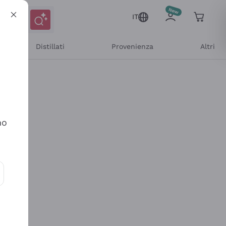
IT
Distillati
Provenienza
Altri
no
ioni e offerte personalizzate