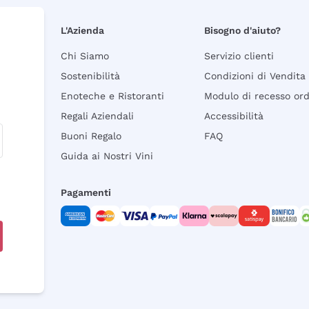
L'Azienda
Bisogno d'aiuto?
Chi Siamo
Servizio clienti
Sostenibilità
Condizioni di Vendita
Enoteche e Ristoranti
Modulo di recesso or
Regali Aziendali
Accessibilità
Buoni Regalo
FAQ
Guida ai Nostri Vini
Pagamenti