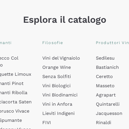
Esplora il catalogo
manti
Filosofie
Produttori Vin
ecco Col
Vini del Vignaiolo
Sedilesu
do
Orange Wine
Bastianich
quette Limoux
Senza Solfiti
Ceretto
anti Pinot
Vini Biologici
Masseto
anti Ribolla
Vini Biodinamici
Agrapart
ciacorta Saten
Vini in Anfora
Quintarelli
rusco Vivace
Lieviti Indigeni
Jacquesson
 Spumante
FIVI
Rinaldi