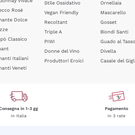
donnay Vivace
Stile Ossidativo
Ornellaia
ecco Rosé
Vegan Friendly
Mascarello
ante Dolce
Recoltant
Gosset
izze
Triple A
Biondi Santi
epò Classico
PIWI
Guado al Tass
mant
Donne del Vino
Divella
anti Italiani
Produttori Eroici
Casale del Gigl
anti Veneti
Consegna in 1-3 gg
Pagamento
in Italia
in 3 rate