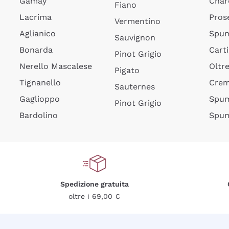
Gamay
Char
Fiano
Lacrima
Pros
Vermentino
Aglianico
Spum
Sauvignon
Bonarda
Cart
Pinot Grigio
Nerello Mascalese
Oltr
Pigato
Tignanello
Cre
Sauternes
Gaglioppo
Spum
Pinot Grigio
Bardolino
Spum
Spedizione gratuita
oltre i 69,00 €