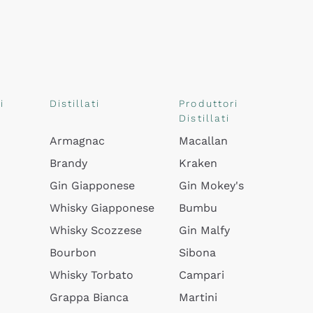
i
Distillati
Produttori
Distillati
Armagnac
Macallan
Brandy
Kraken
Gin Giapponese
Gin Mokey's
Whisky Giapponese
Bumbu
Whisky Scozzese
Gin Malfy
Bourbon
Sibona
Whisky Torbato
Campari
Grappa Bianca
Martini