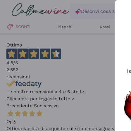
Salta al contenuto principale
Descrivi cosa stai ce
SCONTI
Bianchi
Rossi
Ottimo
4,5
/5
2.552
I
recensioni
Le nostre recensioni a 4 e 5 stelle.
Clicca qui per leggerle tutte >
Precedente
Successivo
Oggi
Ottima facilità di acquisto sul sito e consegna velocis