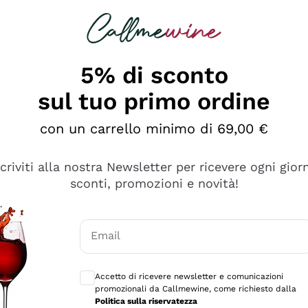
rcando
Champagne
Spumanti
Tutti i Vini
5% di sconto
sul tuo primo ordine
con un carrello minimo di 69,00 €
scriviti alla nostra Newsletter per ricevere ogni gior
sconti, promozioni e novità!
Email
Consensi opzionali per ricevere comunicaz
Accetto di ricevere newsletter e comunicazioni
promozionali da Callmewine, come richiesto dalla
sima
Politica sulla riservatezza