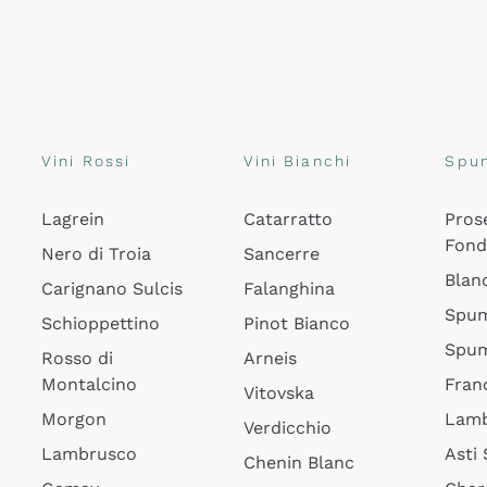
Vini Rossi
Vini Bianchi
Spu
Lagrein
Catarratto
Pros
Fon
Nero di Troia
Sancerre
Blan
Carignano Sulcis
Falanghina
Spum
Schioppettino
Pinot Bianco
Spum
Rosso di
Arneis
Montalcino
Fran
Vitovska
Morgon
Lamb
Verdicchio
Lambrusco
Asti
Chenin Blanc