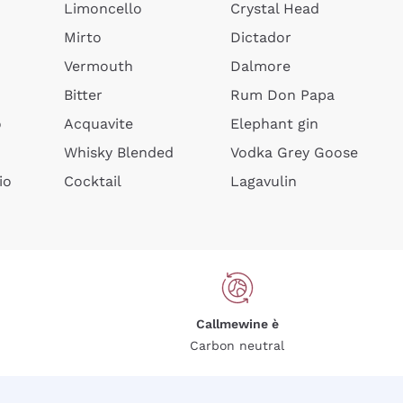
Limoncello
Crystal Head
Mirto
Dictador
Vermouth
Dalmore
Bitter
Rum Don Papa
o
Acquavite
Elephant gin
Whisky Blended
Vodka Grey Goose
io
Cocktail
Lagavulin
Callmewine è
Carbon neutral