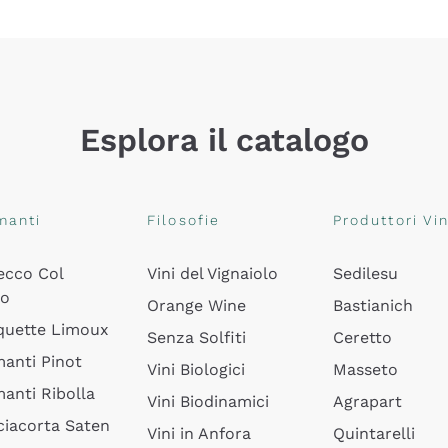
Esplora il catalogo
manti
Filosofie
Produttori Vin
ecco Col
Vini del Vignaiolo
Sedilesu
do
Orange Wine
Bastianich
quette Limoux
Senza Solfiti
Ceretto
anti Pinot
Vini Biologici
Masseto
anti Ribolla
Vini Biodinamici
Agrapart
ciacorta Saten
Vini in Anfora
Quintarelli