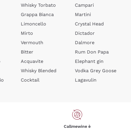
Whisky Torbato
Campari
Grappa Bianca
Martini
Limoncello
Crystal Head
Mirto
Dictador
Vermouth
Dalmore
Bitter
Rum Don Papa
o
Acquavite
Elephant gin
Whisky Blended
Vodka Grey Goose
io
Cocktail
Lagavulin
Callmewine è