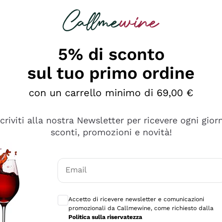
rcando
Champagne
Spumanti
Tutti i Vini
5% di sconto
sul tuo primo ordine
con un carrello minimo di 69,00 €
scriviti alla nostra Newsletter per ricevere ogni gior
sconti, promozioni e novità!
Email
Consensi opzionali per ricevere comunicaz
Accetto di ricevere newsletter e comunicazioni
promozionali da Callmewine, come richiesto dalla
se non è male ma secondo me ci sono alternative che hanno p
Politica sulla riservatezza