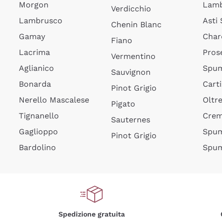
Morgon
Lamb
Verdicchio
Lambrusco
Asti
Chenin Blanc
Gamay
Char
Fiano
Lacrima
Pros
Vermentino
Aglianico
Spum
Sauvignon
Bonarda
Cart
Pinot Grigio
Nerello Mascalese
Oltr
Pigato
Tignanello
Cre
Sauternes
Gaglioppo
Spum
Pinot Grigio
Bardolino
Spum
Spedizione gratuita