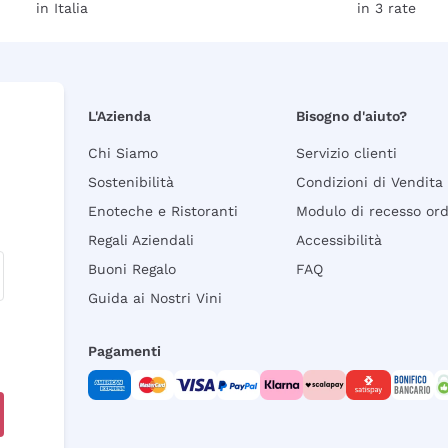
in Italia
in 3 rate
L'Azienda
Bisogno d'aiuto?
Chi Siamo
Servizio clienti
Sostenibilità
Condizioni di Vendita
Enoteche e Ristoranti
Modulo di recesso or
Regali Aziendali
Accessibilità
Buoni Regalo
FAQ
Guida ai Nostri Vini
Pagamenti