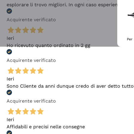
esplorare li trovo migliori. In ogni caso esperienza buo
Acquirente verificato
Ieri
Per 
Ho ricevuto quanto ordinato in 2 gg
Acquirente verificato
Ieri
Sono Cliente da anni dunque credo di aver detto tutto
Acquirente verificato
Ieri
Affidabili e precisi nelle consegne