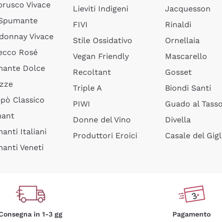
rusco Vivace
Lieviti Indigeni
Jacquesson
 Spumante
FIVI
Rinaldi
donnay Vivace
Stile Ossidativo
Ornellaia
ecco Rosé
Vegan Friendly
Mascarello
ante Dolce
Recoltant
Gosset
izze
Triple A
Biondi Santi
epò Classico
PIWI
Guado al Tass
mant
Donne del Vino
Divella
anti Italiani
Produttori Eroici
Casale del Gigl
anti Veneti
Consegna in 1-3 gg
Pagamento