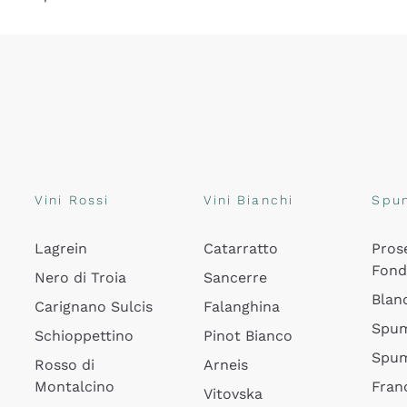
Vini Rossi
Vini Bianchi
Spu
Lagrein
Catarratto
Pros
Fon
Nero di Troia
Sancerre
Blan
Carignano Sulcis
Falanghina
Spum
Schioppettino
Pinot Bianco
Spum
Rosso di
Arneis
Montalcino
Fran
Vitovska