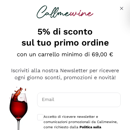
Salta al contenuto principale
Descrivi cosa stai cercando
5% di sconto
sul tuo primo ordine
Ottimo
con un carrello minimo di 69,00 €
4,5
/5
2.559
Iscriviti alla nostra Newsletter per ricevere
recensioni
ogni giorno sconti, promozioni e novità!
Le nostre recensioni a 4 e 5 stelle.
Clicca qui per leggerle tutte >
Email
Precedente
Successivo
Consensi opzionali per ricevere comunica
Accetto di ricevere newsletter e
Oggi
comunicazioni promozionali da Callmewine,
Il catalogo offre moltissime possibilità di scelta tra tanti
come richiesto dalla
Politica sulla