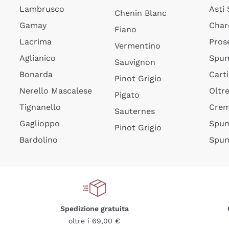
Lambrusco
Asti
Chenin Blanc
Gamay
Char
Fiano
Lacrima
Pros
Vermentino
Aglianico
Spum
Sauvignon
Bonarda
Cart
Pinot Grigio
Nerello Mascalese
Oltr
Pigato
Tignanello
Cre
Sauternes
Gaglioppo
Spum
Pinot Grigio
Bardolino
Spum
Spedizione gratuita
oltre i 69,00 €