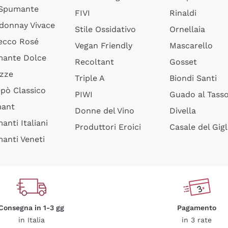
 Spumante
FIVI
Rinaldi
donnay Vivace
Stile Ossidativo
Ornellaia
ecco Rosé
Vegan Friendly
Mascarello
ante Dolce
Recoltant
Gosset
izze
Triple A
Biondi Santi
epò Classico
PIWI
Guado al Tass
mant
Donne del Vino
Divella
anti Italiani
Produttori Eroici
Casale del Gigl
anti Veneti
Consegna in 1-3 gg
Pagamento
in Italia
in 3 rate