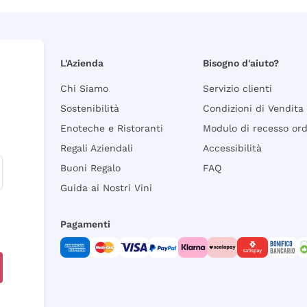
L'Azienda
Bisogno d'aiuto?
Chi Siamo
Servizio clienti
Sostenibilità
Condizioni di Vendita
Enoteche e Ristoranti
Modulo di recesso or
Regali Aziendali
Accessibilità
Buoni Regalo
FAQ
Guida ai Nostri Vini
Pagamenti