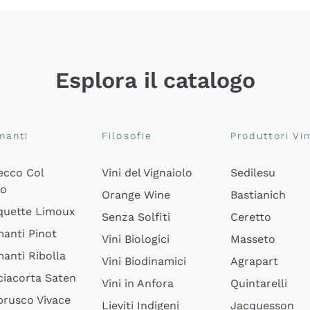
Esplora il catalogo
manti
Filosofie
Produttori Vin
ecco Col
Vini del Vignaiolo
Sedilesu
do
Orange Wine
Bastianich
quette Limoux
Senza Solfiti
Ceretto
anti Pinot
Vini Biologici
Masseto
anti Ribolla
Vini Biodinamici
Agrapart
ciacorta Saten
Vini in Anfora
Quintarelli
rusco Vivace
Lieviti Indigeni
Jacquesson