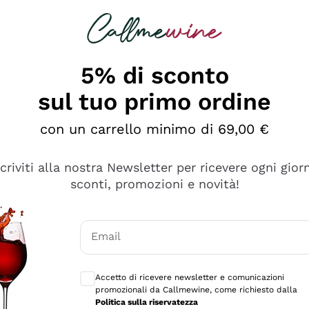
rcando
Champagne
Spumanti
Tutti i Vini
5% di sconto
sul tuo primo ordine
con un carrello minimo di 69,00 €
scriviti alla nostra Newsletter per ricevere ogni gior
sconti, promozioni e novità!
Email
Consensi opzionali per ricevere comunicaz
Accetto di ricevere newsletter e comunicazioni
promozionali da Callmewine, come richiesto dalla
tanti prodotti diversi e con un ampio range di prezzo. Le 
Politica sulla riservatezza