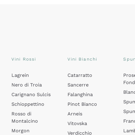
Vini Rossi
Vini Bianchi
Spu
Lagrein
Catarratto
Pros
Fon
Nero di Troia
Sancerre
Blan
Carignano Sulcis
Falanghina
Spum
Schioppettino
Pinot Bianco
Spum
Rosso di
Arneis
Montalcino
Fran
Vitovska
Morgon
Lamb
Verdicchio