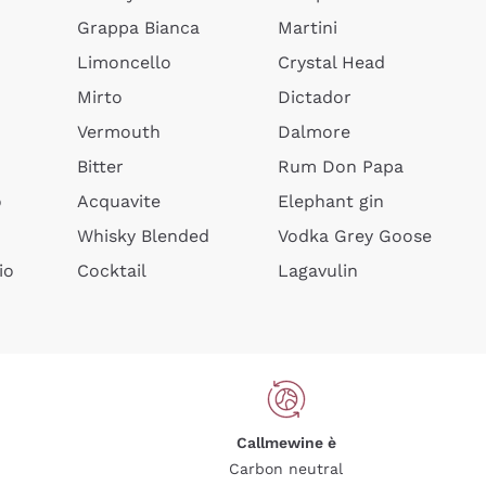
Grappa Bianca
Martini
Limoncello
Crystal Head
Mirto
Dictador
Vermouth
Dalmore
Bitter
Rum Don Papa
o
Acquavite
Elephant gin
Whisky Blended
Vodka Grey Goose
io
Cocktail
Lagavulin
Callmewine è
Carbon neutral