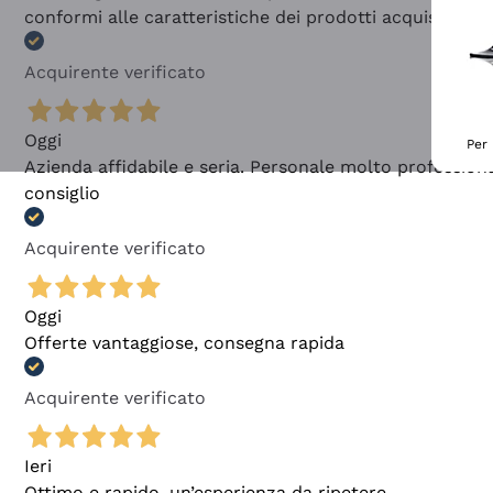
conformi alle caratteristiche dei prodotti acquistati
Acquirente verificato
Oggi
Per 
Azienda affidabile e seria. Personale molto profession
consiglio
Acquirente verificato
Oggi
Offerte vantaggiose, consegna rapida
Acquirente verificato
Ieri
Ottimo e rapido, un’esperienza da ripetere