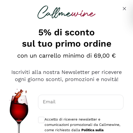
Salta al contenuto principale
Descrivi cosa stai cercando
5% di sconto
sul tuo primo ordine
Ottimo
con un carrello minimo di 69,00 €
4,5
/5
2.567
Iscriviti alla nostra Newsletter per ricevere
recensioni
ogni giorno sconti, promozioni e novità!
Le nostre recensioni a 4 e 5 stelle.
Clicca qui per leggerle tutte >
Email
Precedente
Successivo
Consensi opzionali per ricevere comunica
Accetto di ricevere newsletter e
Ieri
comunicazioni promozionali da Callmewine,
Ottimo servizio!
come richiesto dalla
Politica sulla