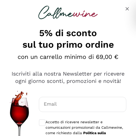
Salta al contenuto principale
Descrivi cosa stai cercando
5% di sconto
sul tuo primo ordine
Ottimo
con un carrello minimo di 69,00 €
4,5
/5
2.566
Iscriviti alla nostra Newsletter per ricevere
recensioni
ogni giorno sconti, promozioni e novità!
Le nostre recensioni a 4 e 5 stelle.
Clicca qui per leggerle tutte >
Email
Precedente
Successivo
Consensi opzionali per ricevere comunica
Accetto di ricevere newsletter e
Ieri
comunicazioni promozionali da Callmewine,
Ordine tutto ok, niente da dire a riguardo. Il sito in se
come richiesto dalla
Politica sulla