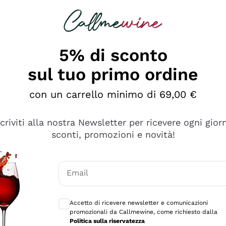
rcando
Champagne
Spumanti
Tutti i Vini
5% di sconto
sul tuo primo ordine
con un carrello minimo di 69,00 €
scriviti alla nostra Newsletter per ricevere ogni gior
sconti, promozioni e novità!
Email
Consensi opzionali per ricevere comunicaz
Accetto di ricevere newsletter e comunicazioni
promozionali da Callmewine, come richiesto dalla
e professionalità
Politica sulla riservatezza