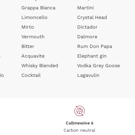
Grappa Bianca
Martini
Limoncello
Crystal Head
Mirto
Dictador
Vermouth
Dalmore
Bitter
Rum Don Papa
o
Acquavite
Elephant gin
Whisky Blended
Vodka Grey Goose
io
Cocktail
Lagavulin
Callmewine è
Carbon neutral