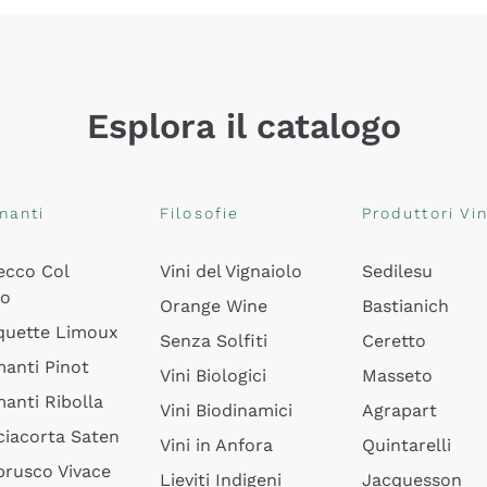
Esplora il catalogo
manti
Filosofie
Produttori Vin
ecco Col
Vini del Vignaiolo
Sedilesu
do
Orange Wine
Bastianich
quette Limoux
Senza Solfiti
Ceretto
anti Pinot
Vini Biologici
Masseto
anti Ribolla
Vini Biodinamici
Agrapart
ciacorta Saten
Vini in Anfora
Quintarelli
rusco Vivace
Lieviti Indigeni
Jacquesson