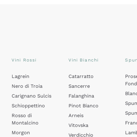
Vini Rossi
Vini Bianchi
Spu
Lagrein
Catarratto
Pros
Fon
Nero di Troia
Sancerre
Blan
Carignano Sulcis
Falanghina
Spum
Schioppettino
Pinot Bianco
Spum
Rosso di
Arneis
Montalcino
Fran
Vitovska
Morgon
Lamb
Verdicchio