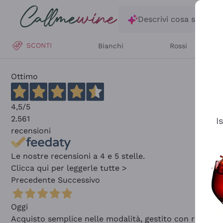
Salta al contenuto principale
Descrivi cosa stai ce
SCONTI
Bianchi
Rossi
Ottimo
4,5
/5
2.561
I
recensioni
Le nostre recensioni a 4 e 5 stelle.
Clicca qui per leggerle tutte >
Precedente
Successivo
Oggi
Acquisto semplice nelle modalità, gestito con rapidità 