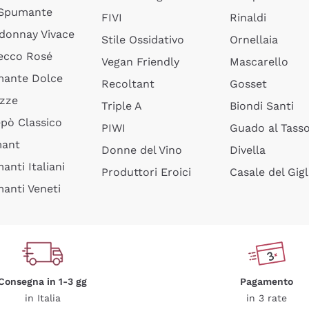
 Spumante
FIVI
Rinaldi
donnay Vivace
Stile Ossidativo
Ornellaia
ecco Rosé
Vegan Friendly
Mascarello
ante Dolce
Recoltant
Gosset
izze
Triple A
Biondi Santi
epò Classico
PIWI
Guado al Tass
mant
Donne del Vino
Divella
anti Italiani
Produttori Eroici
Casale del Gigl
anti Veneti
Consegna in 1-3 gg
Pagamento
in Italia
in 3 rate