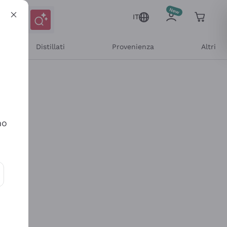
IT
Distillati
Provenienza
Altri
no
ioni e offerte personalizzate