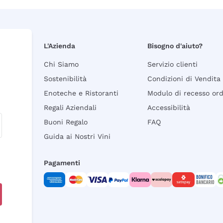
L'Azienda
Bisogno d'aiuto?
Chi Siamo
Servizio clienti
Sostenibilità
Condizioni di Vendita
Enoteche e Ristoranti
Modulo di recesso or
Regali Aziendali
Accessibilità
Buoni Regalo
FAQ
Guida ai Nostri Vini
Pagamenti