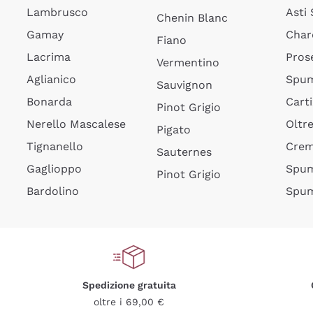
Lambrusco
Asti
Chenin Blanc
Gamay
Char
Fiano
Lacrima
Pros
Vermentino
Aglianico
Spum
Sauvignon
Bonarda
Cart
Pinot Grigio
Nerello Mascalese
Oltr
Pigato
Tignanello
Cre
Sauternes
Gaglioppo
Spum
Pinot Grigio
Bardolino
Spum
Spedizione gratuita
oltre i 69,00 €