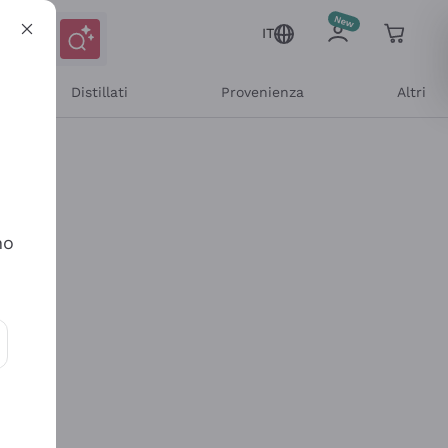
IT
Distillati
Provenienza
Altri
no
ioni e offerte personalizzate