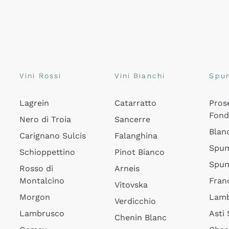
Vini Rossi
Vini Bianchi
Spu
Lagrein
Catarratto
Pros
Fon
Nero di Troia
Sancerre
Blan
Carignano Sulcis
Falanghina
Spum
Schioppettino
Pinot Bianco
Spum
Rosso di
Arneis
Montalcino
Fran
Vitovska
Morgon
Lamb
Verdicchio
Lambrusco
Asti
Chenin Blanc