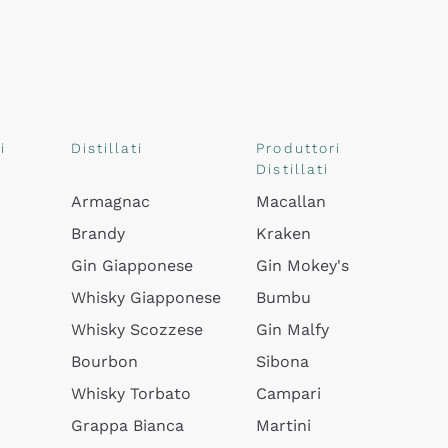
i
Distillati
Produttori
Distillati
Armagnac
Macallan
Brandy
Kraken
Gin Giapponese
Gin Mokey's
Whisky Giapponese
Bumbu
Whisky Scozzese
Gin Malfy
Bourbon
Sibona
Whisky Torbato
Campari
Grappa Bianca
Martini