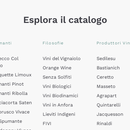
Esplora il catalogo
manti
Filosofie
Produttori Vin
ecco Col
Vini del Vignaiolo
Sedilesu
do
Orange Wine
Bastianich
quette Limoux
Senza Solfiti
Ceretto
anti Pinot
Vini Biologici
Masseto
anti Ribolla
Vini Biodinamici
Agrapart
ciacorta Saten
Vini in Anfora
Quintarelli
rusco Vivace
Lieviti Indigeni
Jacquesson
 Spumante
FIVI
Rinaldi