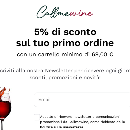
rcando
Champagne
Spumanti
Tutti i Vini
5% di sconto
sul tuo primo ordine
con un carrello minimo di 69,00 €
scriviti alla nostra Newsletter per ricevere ogni gior
sconti, promozioni e novità!
Email
Consensi opzionali per ricevere comunicaz
Accetto di ricevere newsletter e comunicazioni
promozionali da Callmewine, come richiesto dalla
sima
Politica sulla riservatezza