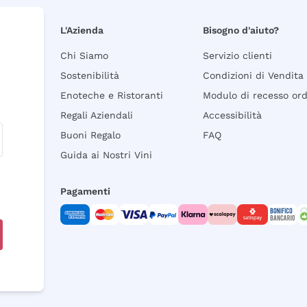
L'Azienda
Bisogno d'aiuto?
Chi Siamo
Servizio clienti
Sostenibilità
Condizioni di Vendita
Enoteche e Ristoranti
Modulo di recesso or
Regali Aziendali
Accessibilità
Buoni Regalo
FAQ
Guida ai Nostri Vini
Pagamenti