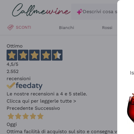
Salta al contenuto principale
Descrivi cosa stai ce
SCONTI
Bianchi
Rossi
Ottimo
4,5
/5
2.552
I
recensioni
Le nostre recensioni a 4 e 5 stelle.
Clicca qui per leggerle tutte >
Precedente
Successivo
Oggi
Ottima facilità di acquisto sul sito e consegna velocis