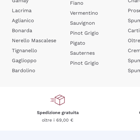
Gamay
Char
Fiano
Lacrima
Pros
Vermentino
Aglianico
Spum
Sauvignon
Bonarda
Cart
Pinot Grigio
Nerello Mascalese
Oltr
Pigato
Tignanello
Cre
Sauternes
Gaglioppo
Spum
Pinot Grigio
Bardolino
Spum
Spedizione gratuita
oltre i 69,00 €