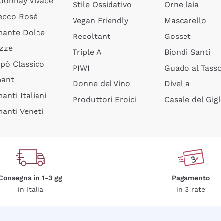
donnay Vivace
Stile Ossidativo
Ornellaia
ecco Rosé
Vegan Friendly
Mascarello
ante Dolce
Recoltant
Gosset
izze
Triple A
Biondi Santi
epò Classico
PIWI
Guado al Tass
mant
Donne del Vino
Divella
anti Italiani
Produttori Eroici
Casale del Gigl
anti Veneti
Consegna in 1-3 gg
Pagamento
in Italia
in 3 rate