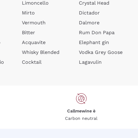
Limoncello
Crystal Head
Mirto
Dictador
Vermouth
Dalmore
Bitter
Rum Don Papa
o
Acquavite
Elephant gin
Whisky Blended
Vodka Grey Goose
io
Cocktail
Lagavulin
Callmewine è
Carbon neutral