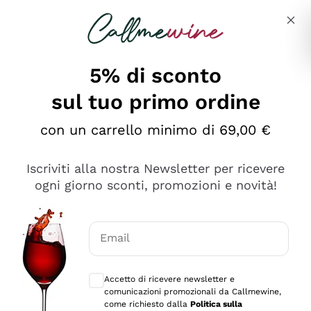
Salta al contenuto principale
Descrivi cosa stai cercando
5% di sconto
sul tuo primo ordine
Ottimo
con un carrello minimo di 69,00 €
4,5
/5
2.561
Iscriviti alla nostra Newsletter per ricevere
recensioni
ogni giorno sconti, promozioni e novità!
Le nostre recensioni a 4 e 5 stelle.
Clicca qui per leggerle tutte >
Email
Precedente
Successivo
Consensi opzionali per ricevere comunica
Accetto di ricevere newsletter e
Oggi
comunicazioni promozionali da Callmewine,
Acquisto semplice nelle modalità, gestito con rapidità e
come richiesto dalla
Politica sulla