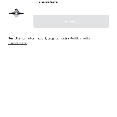
professionalità
riservatezza
Acquirente verificato
Iscrivimi
Ieri
Seri affidabili
Per ulteriori informazioni, leggi la nostra
Politica sulla
riservatezza
Acquirente verificato
Ieri
Il catalogo offre moltissime possibilità di scelta tra tanti
prodotti diversi e con un ampio range di prezzo. Le
indicazioni dei consulenti sono estremamente chiare e
conformi alle caratteristiche dei prodotti acquistati
Acquirente verificato