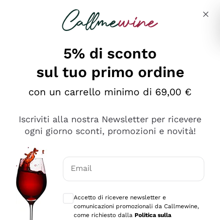
Salta al contenuto principale
Descrivi cosa stai cercando
5% di sconto
sul tuo primo ordine
Ottimo
con un carrello minimo di 69,00 €
4,5
/5
2.566
Iscriviti alla nostra Newsletter per ricevere
recensioni
ogni giorno sconti, promozioni e novità!
Le nostre recensioni a 4 e 5 stelle.
Clicca qui per leggerle tutte >
Email
Precedente
Successivo
Consensi opzionali per ricevere comunica
Accetto di ricevere newsletter e
Ieri
comunicazioni promozionali da Callmewine,
Ordine tutto ok, niente da dire a riguardo. Il sito in se
come richiesto dalla
Politica sulla