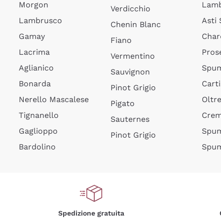
Morgon
Lamb
Verdicchio
Lambrusco
Asti
Chenin Blanc
Gamay
Char
Fiano
Lacrima
Pros
Vermentino
Aglianico
Spum
Sauvignon
Bonarda
Cart
Pinot Grigio
Nerello Mascalese
Oltr
Pigato
Tignanello
Cre
Sauternes
Gaglioppo
Spum
Pinot Grigio
Bardolino
Spum
Spedizione gratuita