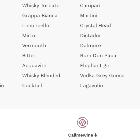
Whisky Torbato
Campari
Grappa Bianca
Martini
Limoncello
Crystal Head
Mirto
Dictador
Vermouth
Dalmore
Bitter
Rum Don Papa
o
Acquavite
Elephant gin
Whisky Blended
Vodka Grey Goose
io
Cocktail
Lagavulin
Callmewine è