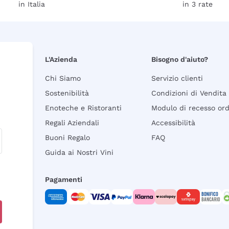
in Italia
in 3 rate
L'Azienda
Bisogno d'aiuto?
Chi Siamo
Servizio clienti
Sostenibilità
Condizioni di Vendita
Enoteche e Ristoranti
Modulo di recesso or
Regali Aziendali
Accessibilità
Buoni Regalo
FAQ
Guida ai Nostri Vini
Pagamenti