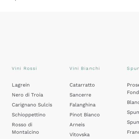
Vini Rossi
Vini Bianchi
Spu
Lagrein
Catarratto
Pros
Fon
Nero di Troia
Sancerre
Blan
Carignano Sulcis
Falanghina
Spum
Schioppettino
Pinot Bianco
Spum
Rosso di
Arneis
Montalcino
Fran
Vitovska