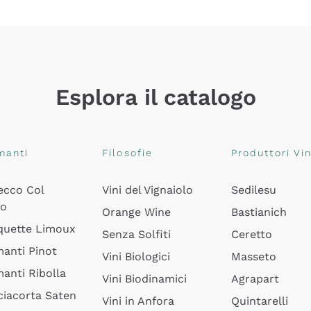
Esplora il catalogo
manti
Filosofie
Produttori Vin
ecco Col
Vini del Vignaiolo
Sedilesu
do
Orange Wine
Bastianich
quette Limoux
Senza Solfiti
Ceretto
anti Pinot
Vini Biologici
Masseto
anti Ribolla
Vini Biodinamici
Agrapart
ciacorta Saten
Vini in Anfora
Quintarelli