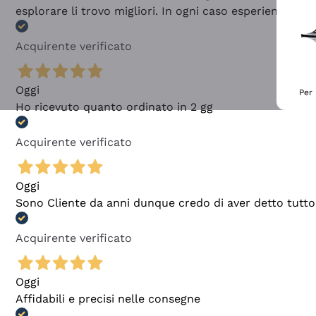
esplorare li trovo migliori. In ogni caso esperienza buo
Acquirente verificato
Oggi
Per 
Ho ricevuto quanto ordinato in 2 gg
Acquirente verificato
Oggi
Sono Cliente da anni dunque credo di aver detto tutto
Acquirente verificato
Oggi
Affidabili e precisi nelle consegne