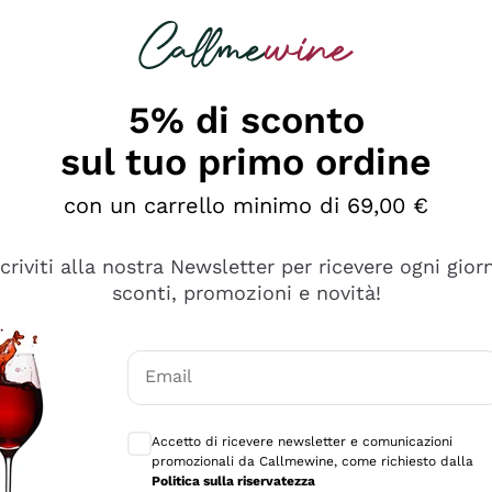
rcando
Champagne
Spumanti
Tutti i Vini
5% di sconto
sul tuo primo ordine
con un carrello minimo di 69,00 €
scriviti alla nostra Newsletter per ricevere ogni gior
sconti, promozioni e novità!
Email
Consensi opzionali per ricevere comunicaz
Accetto di ricevere newsletter e comunicazioni
promozionali da Callmewine, come richiesto dalla
se non è male ma secondo me ci sono alternative che hanno p
Politica sulla riservatezza