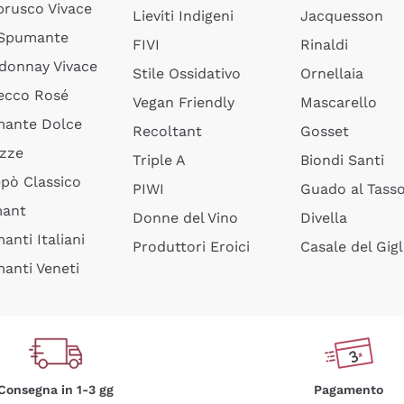
rusco Vivace
Lieviti Indigeni
Jacquesson
 Spumante
FIVI
Rinaldi
donnay Vivace
Stile Ossidativo
Ornellaia
ecco Rosé
Vegan Friendly
Mascarello
ante Dolce
Recoltant
Gosset
izze
Triple A
Biondi Santi
epò Classico
PIWI
Guado al Tass
mant
Donne del Vino
Divella
anti Italiani
Produttori Eroici
Casale del Gigl
anti Veneti
Consegna in 1-3 gg
Pagamento