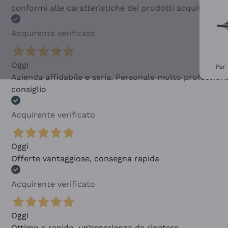
conformi alle caratteristiche dei prodotti acquistati
Acquirente verificato
Oggi
Per 
Azienda affidabile e seria. Personale molto profession
consiglio
Acquirente verificato
Oggi
Offerte vantaggiose, consegna rapida
Acquirente verificato
Oggi
Ottimo e rapido, un’esperienza da ripetere