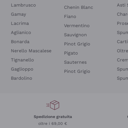
Lambrusco
Asti
Chenin Blanc
Gamay
Char
Fiano
Lacrima
Pros
Vermentino
Aglianico
Spum
Sauvignon
Bonarda
Cart
Pinot Grigio
Nerello Mascalese
Oltr
Pigato
Tignanello
Cre
Sauternes
Gaglioppo
Spum
Pinot Grigio
Bardolino
Spum
Spedizione gratuita
oltre i 69,00 €