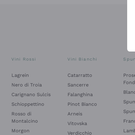
Vini Rossi
Vini Bianchi
Spu
Lagrein
Catarratto
Pros
Fon
Nero di Troia
Sancerre
Blan
Carignano Sulcis
Falanghina
Spum
Schioppettino
Pinot Bianco
Spum
Rosso di
Arneis
Montalcino
Fran
Vitovska
Morgon
Lamb
Verdicchio