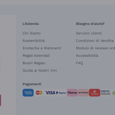
L'Azienda
Bisogno d'aiuto?
Chi Siamo
Servizio clienti
Sostenibilità
Condizioni di Vendita
Enoteche e Ristoranti
Modulo di recesso or
Regali Aziendali
Accessibilità
Buoni Regalo
FAQ
Guida ai Nostri Vini
Pagamenti