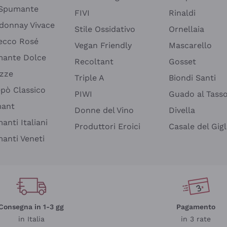
 Spumante
FIVI
Rinaldi
donnay Vivace
Stile Ossidativo
Ornellaia
ecco Rosé
Vegan Friendly
Mascarello
ante Dolce
Recoltant
Gosset
izze
Triple A
Biondi Santi
epò Classico
PIWI
Guado al Tass
mant
Donne del Vino
Divella
anti Italiani
Produttori Eroici
Casale del Gigl
anti Veneti
Consegna in 1-3 gg
Pagamento
in Italia
in 3 rate