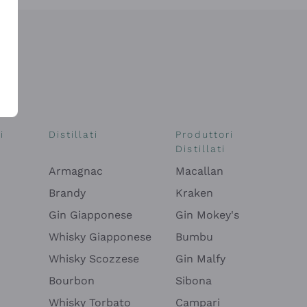
i
Distillati
Produttori
Distillati
Armagnac
Macallan
Brandy
Kraken
Gin Giapponese
Gin Mokey's
Whisky Giapponese
Bumbu
Whisky Scozzese
Gin Malfy
Bourbon
Sibona
Whisky Torbato
Campari