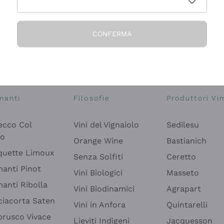
CONFERMA
Esplora il catalogo
manti
Filosofie
Produttori Vin
ecco Col
Vini del Vignaiolo
Sedilesu
do
Orange Wine
Bastianich
quette Limoux
Senza Solfiti
Ceretto
anti Pinot
Vini Biologici
Masseto
anti Ribolla
Vini Biodinamici
Agrapart
ciacorta Saten
Vini in Anfora
Quintarelli
rusco Vivace
Lieviti Indigeni
Jacquesson