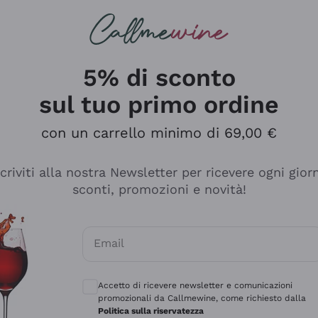
rcando
Champagne
Spumanti
Tutti i Vini
5% di sconto
sul tuo primo ordine
con un carrello minimo di 69,00 €
scriviti alla nostra Newsletter per ricevere ogni gior
sconti, promozioni e novità!
Email
Consensi opzionali per ricevere comunicaz
Accetto di ricevere newsletter e comunicazioni
promozionali da Callmewine, come richiesto dalla
tanti prodotti diversi e con un ampio range di prezzo. Le 
Politica sulla riservatezza