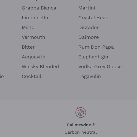
Grappa Bianca
Martini
Limoncello
Crystal Head
Mirto
Dictador
Vermouth
Dalmore
Bitter
Rum Don Papa
o
Acquavite
Elephant gin
Whisky Blended
Vodka Grey Goose
io
Cocktail
Lagavulin
Callmewine è
Carbon neutral