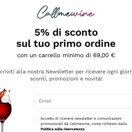
rcando
Champagne
Spumanti
Tutti i Vini
5% di sconto
sul tuo primo ordine
con un carrello minimo di 69,00 €
scriviti alla nostra Newsletter per ricevere ogni gior
Esplora il catalogo
sconti, promozioni e novità!
Email
manti
Filosofie
Produttori Vin
Consensi opzionali per ricevere comunicaz
ecco Col
Vini del Vignaiolo
Sedilesu
Accetto di ricevere newsletter e comunicazioni
promozionali da Callmewine, come richiesto dalla
do
Orange Wine
Bastianich
Politica sulla riservatezza