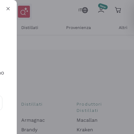
IT
Distillati
Provenienza
Altri
no
i
Distillati
Produttori
Distillati
ioni e offerte personalizzate
Armagnac
Macallan
Brandy
Kraken