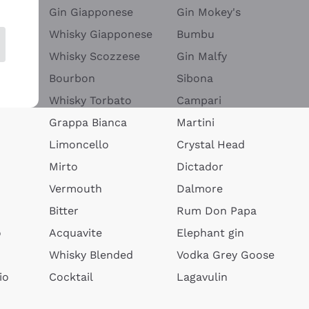
Gin Giapponese
Gin Mokey's
Whisky Giapponese
Bumbu
Whisky Scozzese
Gin Malfy
Bourbon
Sibona
Whisky Torbato
Campari
Grappa Bianca
Martini
Limoncello
Crystal Head
Mirto
Dictador
Vermouth
Dalmore
Bitter
Rum Don Papa
o
Acquavite
Elephant gin
Whisky Blended
Vodka Grey Goose
io
Cocktail
Lagavulin