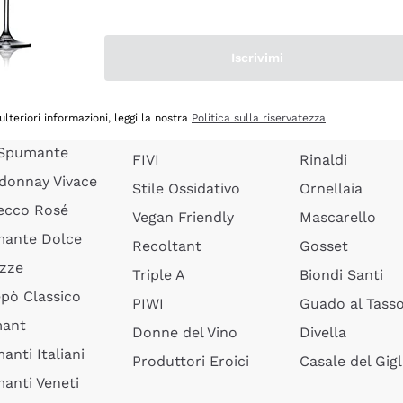
quette Limoux
Senza Solfiti
Ceretto
anti Pinot
Vini Biologici
Masseto
Iscrivimi
anti Ribolla
Vini Biodinamici
Agrapart
ciacorta Saten
Vini in Anfora
Quintarelli
ulteriori informazioni, leggi la nostra
Politica sulla riservatezza
rusco Vivace
Lieviti Indigeni
Jacquesson
 Spumante
FIVI
Rinaldi
donnay Vivace
Stile Ossidativo
Ornellaia
ecco Rosé
Vegan Friendly
Mascarello
ante Dolce
Recoltant
Gosset
izze
Triple A
Biondi Santi
epò Classico
PIWI
Guado al Tass
mant
Donne del Vino
Divella
anti Italiani
Produttori Eroici
Casale del Gigl
anti Veneti