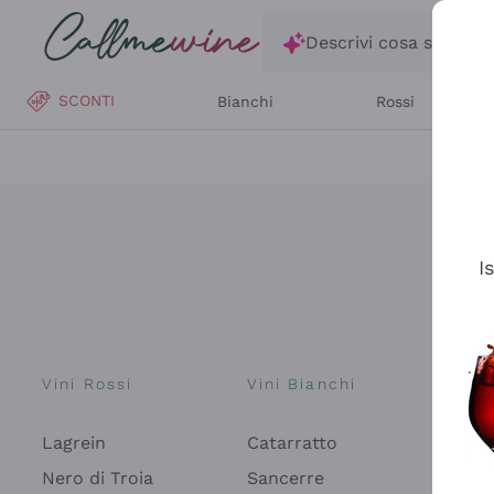
Salta al contenuto principale
Descrivi cosa stai ce
SCONTI
Bianchi
Rossi
I
Vini Rossi
Vini Bianchi
Spu
Lagrein
Catarratto
Pros
Fon
Nero di Troia
Sancerre