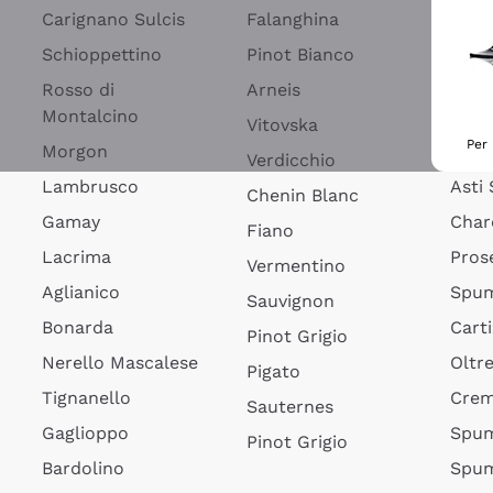
Blan
Carignano Sulcis
Falanghina
Spum
Schioppettino
Pinot Bianco
Spum
Rosso di
Arneis
Montalcino
Fran
Vitovska
Per 
Morgon
Lamb
Verdicchio
Lambrusco
Asti
Chenin Blanc
Gamay
Char
Fiano
Lacrima
Pros
Vermentino
Aglianico
Spum
Sauvignon
Bonarda
Cart
Pinot Grigio
Nerello Mascalese
Oltr
Pigato
Tignanello
Cre
Sauternes
Gaglioppo
Spum
Pinot Grigio
Bardolino
Spum