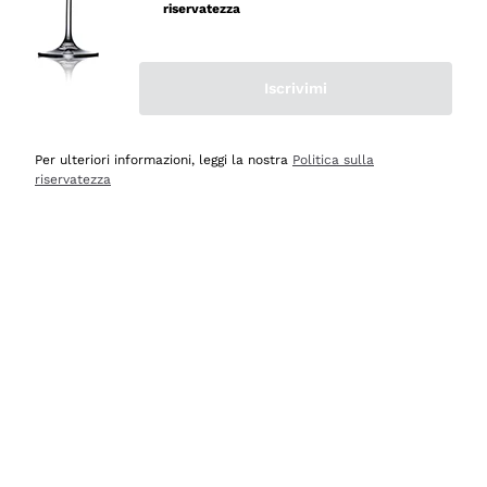
professionalità
riservatezza
Acquirente verificato
Iscrivimi
Oggi
Seri affidabili
Per ulteriori informazioni, leggi la nostra
Politica sulla
riservatezza
Acquirente verificato
Ieri
Il catalogo offre moltissime possibilità di scelta tra tanti
prodotti diversi e con un ampio range di prezzo. Le
indicazioni dei consulenti sono estremamente chiare e
conformi alle caratteristiche dei prodotti acquistati
Acquirente verificato