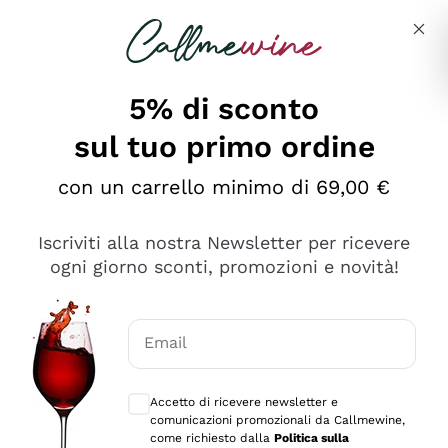
Salta al contenuto principale
Descrivi cosa stai cercando
5% di sconto
sul tuo primo ordine
Ottimo
con un carrello minimo di 69,00 €
4,5
/5
2.561
Iscriviti alla nostra Newsletter per ricevere
recensioni
ogni giorno sconti, promozioni e novità!
Le nostre recensioni a 4 e 5 stelle.
Clicca qui per leggerle tutte >
Email
Precedente
Successivo
Consensi opzionali per ricevere comunica
Accetto di ricevere newsletter e
Oggi
comunicazioni promozionali da Callmewine,
Acquisto semplice nelle modalità, gestito con rapidità e
come richiesto dalla
Politica sulla